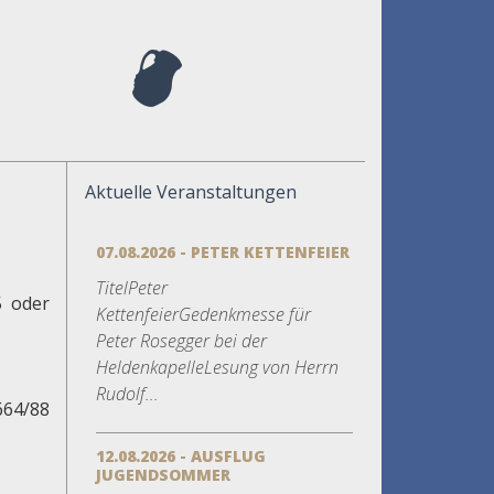
Aktuelle Veranstaltungen
07.08.2026 - PETER KETTENFEIER
TitelPeter
5 oder
KettenfeierGedenkmesse für
Peter Rosegger bei der
HeldenkapelleLesung von Herrn
Rudolf...
664/88
12.08.2026 - AUSFLUG
JUGENDSOMMER