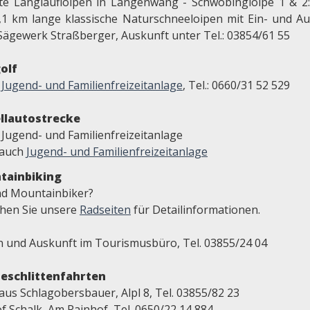
te Langlaufloipen in Langenwang - Schwöbingloipe 1 & 2
,1 km lange klassische Naturschneeloipen mit Ein- und Au
Sägewerk Straßberger, Auskunft unter Tel.: 03854/61 55
olf
r
Jugend- und Familienfreizeitanlage
, Tel.: 0660/31 52 529
llautostrecke
 Jugend- und Familienfreizeitanlage
 auch
Jugend- und Familienfreizeitanlage
tainbiking
ind Mountainbiker?
hen Sie unsere
Radseiten
für Detailinformationen.
n und Auskunft im Tourismusbüro, Tel. 03855/24 04
eschlittenfahrten
aus Schlagobersbauer, Alpl 8, Tel. 03855/82 23
f Schalk, Am Rainhof, Tel. 0650/22 14 884