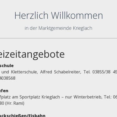
Herzlich Willkommen
in der Marktgemeinde Krieglach
eizeitangebote
schule
 und Kletterschule, Alfred Schabelreiter, Tel. 03855/38 4
4038568
ufen
fplatz am Sportplatz Krieglach – nur Winterbetrieb, Tel.: 0
80 (Hr. Rami)
ockschießen/Eisbahn