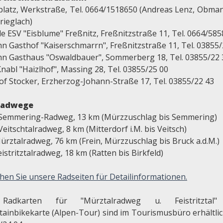
platz, Werkstraße, Tel. 0664/1518650 (Andreas Lenz, Obma
rieglach)
le ESV "Eisblume" Freßnitz, Freßnitzstraße 11, Tel. 0664/58
hn Gasthof "Kaiserschmarrn", Freßnitzstraße 11, Tel. 03855/
hn Gasthaus "Oswaldbauer", Sommerberg 18, Tel. 03855/22 
nabl "Haizlhof", Massing 28, Tel. 03855/25 00
of Stocker, Erzherzog-Johann-Straße 17, Tel. 03855/22 43
radwege
 Semmering-Radweg, 13 km (Mürzzuschlag bis Semmering)
Veitschtalradweg, 8 km (Mitterdorf i.M. bis Veitsch)
ürztalradweg, 76 km (Frein, Mürzzuschlag bis Bruck a.d.M.)
eistritztalradweg, 18 km (Ratten bis Birkfeld)
hen Sie unsere Radseiten für Detailinformationen.
Radkarten für "Mürztalradweg u. Feistritztal
ainbikekarte (Alpen-Tour) sind im Tourismusbüro erhältlich