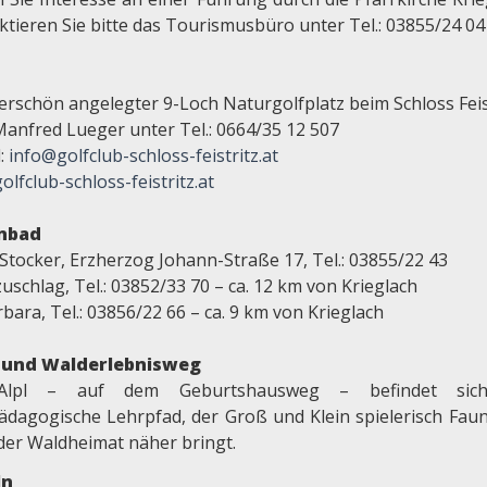
ktieren Sie bitte das Tourismusbüro unter Tel.: 03855/24 04
rschön angelegter 9-Loch Naturgolfplatz beim Schloss Feis
Manfred Lueger unter Tel.: 0664/35 12 507
l:
info@golfclub-schloss-feistritz.at
lfclub-schloss-feistritz.at
enbad
Stocker, Erzherzog Johann-Straße 17, Tel.: 03855/22 43
schlag, Tel.: 03852/33 70 – ca. 12 km von Krieglach
rbara, Tel.: 03856/22 66 – ca. 9 km von Krieglach
- und Walderlebnisweg
lpl – auf dem Geburtshausweg – befindet sic
ädagogische Lehrpfad, der Groß und Klein spielerisch Fau
 der Waldheimat näher bringt.
ln