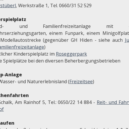
rstüberl
, Werkstraße 1, Tel. 0660/31 52 529
rspielplatz
end- und Familienfreizeitanlage mit e
hrserziehungsgarten, einem Funpark, einem Minigolfpla
 Modellautostrecke (gegenüber GH Hiden - siehe auch
J
milienfreizeitanlage
)
licher Kinderspielplatz im
Roseggerpark
te Spielplätze bei den diversen Beherbergungsbetrieben
pp-Anlage
Wasser- und Naturerlebnisland (
Freizeitsee
)
chenfahrten
Schalk, Am Rainhof 5, Tel.: 0650/22 14 884 -
Reit- und Fahr
of
laufen