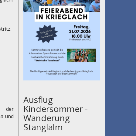
tritz,
Ausflug
Kindersommer -
h der
Wanderung
na und
Stanglalm