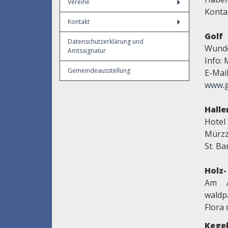
Vereine
Konta
Kontakt
Golf
Datenschutzerklärung und
Wunde
Amtssignatur
Info: 
Gemeindeausstellung
E-Mai
www.go
Hall
Hotel 
Mürzzu
St. Ba
Holz
Am A
waldp
Flora
Kege