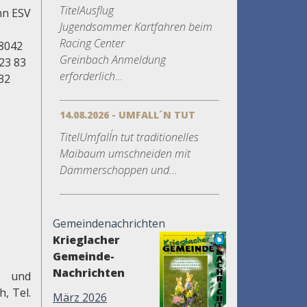
TitelAusflug
nn ESV
Jugendsommer Kartfahren beim
Racing Center
58042
Greinbach Anmeldung
23 83
erforderlich...
32
14.08.2026 - UMFALL´N TUT
TitelUmfall´n tut traditionelles
Maibaum umschneiden mit
Dämmerschoppen und...
Gemeindenachrichten
Krieglacher
Gemeinde-
Nachrichten
" und
, Tel.
März 2026