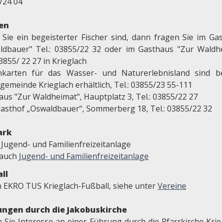
/24 04
en
Sie ein begeisterter Fischer sind, dann fragen Sie im Ga
ldbauer" Tel.: 03855/22 32 oder im Gasthaus "Zur Waldh
03855/ 22 27 in Krieglach
nkarten für das Wasser- und Naturerlebnisland sind b
emeinde Krieglach erhältlich, Tel.: 03855/23 55-111
aus "Zur Waldheimat", Hauptplatz 3, Tel.: 03855/22 27
asthof „Oswaldbauer“, Sommerberg 18, Tel.: 03855/22 32
ark
 Jugend- und Familienfreizeitanlage
 auch
Jugend- und Familienfreizeitanlage
ll
n EKRO TUS Krieglach-Fußball, siehe unter
Vereine
ngen durch die Jakobuskirche
 Sie Interesse an einer Führung durch die Pfarrkirche Krie