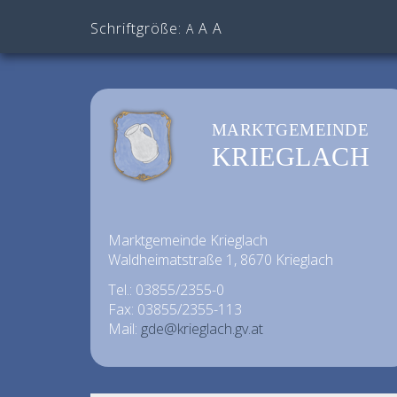
Schriftgröße:
A
A
A
MARKTGEMEINDE
KRIEGLACH
Marktgemeinde Krieglach
Waldheimatstraße 1, 8670 Krieglach
Tel.: 03855/2355-0
Fax: 03855/2355-113
Mail:
gde@krieglach.gv.at