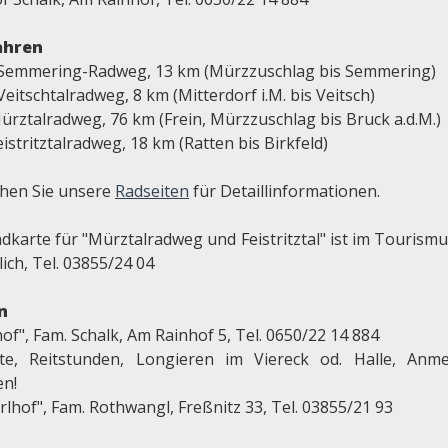
ahren
 Semmering-Radweg, 13 km (Mürzzuschlag bis Semmering)
Veitschtalradweg, 8 km (Mitterdorf i.M. bis Veitsch)
ürztalradweg, 76 km (Frein, Mürzzuschlag bis Bruck a.d.M.)
eistritztalradweg, 18 km (Ratten bis Birkfeld)
hen Sie unsere
Radseiten
für Detaillinformationen.
adkarte für "Mürztalradweg und Feistritztal" ist im Tourism
lich, Tel. 03855/24 04
n
of", Fam. Schalk, Am Rainhof 5, Tel. 0650/22 14 884
tte, Reitstunden, Longieren im Viereck od. Halle, Anm
en!
lhof", Fam. Rothwangl, Freßnitz 33, Tel. 03855/21 93