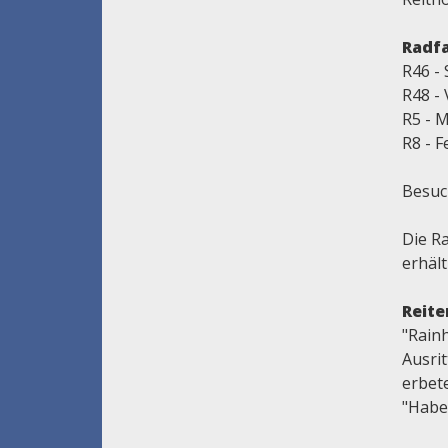
Radf
R46 -
R48 - 
R5 - M
R8 - F
Besuc
Die R
erhält
Reite
"Rainh
Ausri
erbet
"Haber