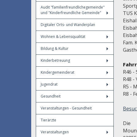
Sport
Audit "familienfreundlichegemeinde"
TUS K
und "Kinderfreundliche Gemeinde"
Eishal
Digitaler Orts- und Wanderplan
Eisba
Eisba
Wohnen & Lebensqualität
Fam. K
Bildung & Kultur
Gasth
Kinderbetreuung
Fahr
R46 -
Kindergemeinderat
R48 - 
Jugendrat
R5 - M
R8 - F
Gesundheit
Besuc
Veranstaltungen - Gesundheit
Tierärzte
Die 
Mount
Veranstaltungen