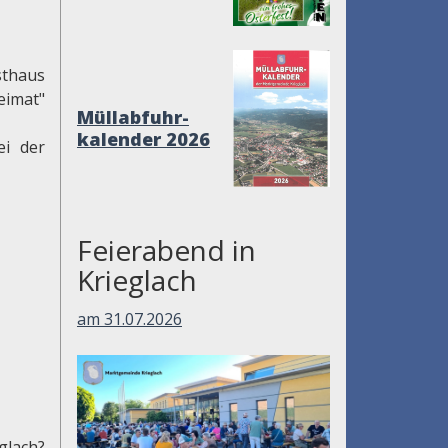
sthaus
eimat"
Müllabfuhr-
kalender 2026
ei der
Feierabend in
Krieglach
am 31.07.2026
glach?