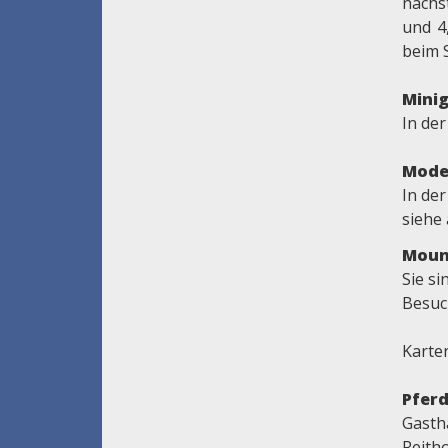
nächs
und 4
beim 
Minig
In de
Mode
In der
siehe
Moun
Sie s
Besuc
Karte
Pferd
Gasth
Reitho