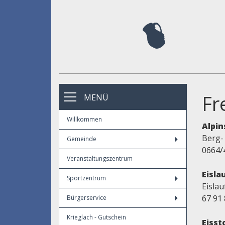
Fr
MENÜ
Willkommen
Alpin
Berg-
Gemeinde
0664/
Veranstaltungszentrum
Eisla
Sportzentrum
Eislau
67 91 
Bürgerservice
Krieglach - Gutschein
Eisst