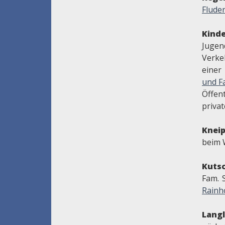
Flude
Kinde
Jug
Verke
einer
und Fa
Öffent
priva
Knei
beim 
Kuts
Fam. 
Rainh
Lang