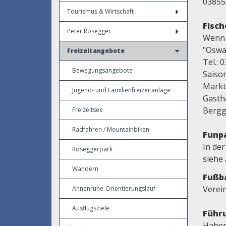
03855
Tourismus & Wirtschaft
Fisch
Peter Rosegger
Wenn 
"Oswa
Freizeitangebote
Tel.: 
Bewegungsangebote
Saiso
Marktg
Jugend- und Familienfreizeitanlage
Gasth
Bergg
Freizeitsee
Radfahren / Mountainbiken
Funp
In der
Roseggerpark
siehe
Wandern
Fußba
Verei
Annenruhe-Orientierungslauf
Ausflugsziele
Führu
Haben