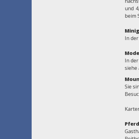
nächs
und 4
beim 
Minig
In de
Mode
In der
siehe
Moun
Sie s
Besuc
Karte
Pferd
Gasth
Reitho