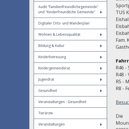
Sport
Audit "familienfreundlichegemeinde"
TUS K
und "Kinderfreundliche Gemeinde"
Eishal
Digitaler Orts- und Wanderplan
Eisba
Eisba
Wohnen & Lebensqualität
Fam. K
Bildung & Kultur
Gasth
Kinderbetreuung
Fahr
R46 -
Kindergemeinderat
R48 - 
Jugendrat
R5 - M
R8 - F
Gesundheit
Besuc
Veranstaltungen - Gesundheit
Tierärzte
Die 
Mount
Veranstaltungen