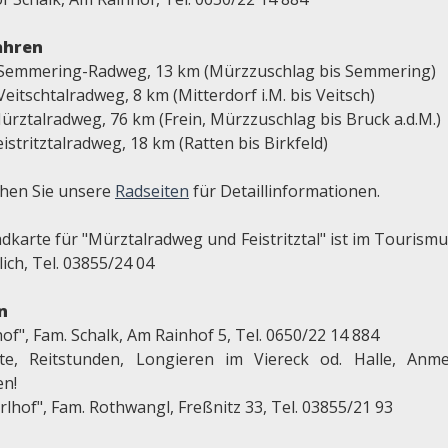
ahren
 Semmering-Radweg, 13 km (Mürzzuschlag bis Semmering)
Veitschtalradweg, 8 km (Mitterdorf i.M. bis Veitsch)
ürztalradweg, 76 km (Frein, Mürzzuschlag bis Bruck a.d.M.)
eistritztalradweg, 18 km (Ratten bis Birkfeld)
hen Sie unsere
Radseiten
für Detaillinformationen.
adkarte für "Mürztalradweg und Feistritztal" ist im Tourism
lich, Tel. 03855/24 04
n
of", Fam. Schalk, Am Rainhof 5, Tel. 0650/22 14 884
tte, Reitstunden, Longieren im Viereck od. Halle, Anm
en!
lhof", Fam. Rothwangl, Freßnitz 33, Tel. 03855/21 93