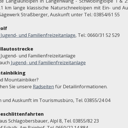
te Langlaufloipen in Langenwang - Schwöbingloipe 1 & 2
,1 km lange klassische Naturschneeloipen mit Ein- und Au
Sägewerk Straßberger, Auskunft unter Tel.: 03854/61 55
olf
r
Jugend- und Familienfreizeitanlage
, Tel.: 0660/31 52 529
llautostrecke
 Jugend- und Familienfreizeitanlage
 auch
Jugend- und Familienfreizeitanlage
tainbiking
ind Mountainbiker?
hen Sie unsere
Radseiten
für Detailinformationen.
n und Auskunft im Tourismusbüro, Tel. 03855/24 04
eschlittenfahrten
aus Schlagobersbauer, Alpl 8, Tel. 03855/82 23
f Schalk, Am Rainhof, Tel. 0650/22 14 884