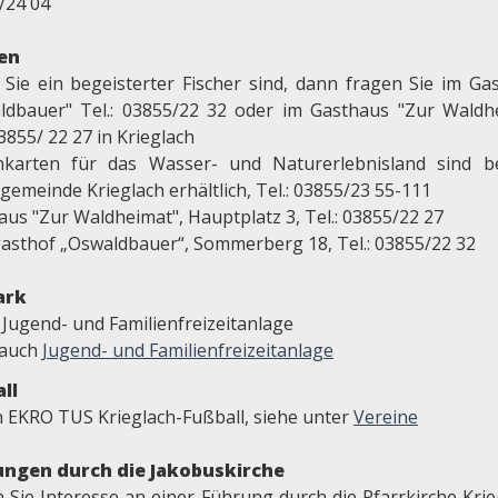
/24 04
en
Sie ein begeisterter Fischer sind, dann fragen Sie im Ga
ldbauer" Tel.: 03855/22 32 oder im Gasthaus "Zur Waldh
03855/ 22 27 in Krieglach
nkarten für das Wasser- und Naturerlebnisland sind b
emeinde Krieglach erhältlich, Tel.: 03855/23 55-111
aus "Zur Waldheimat", Hauptplatz 3, Tel.: 03855/22 27
asthof „Oswaldbauer“, Sommerberg 18, Tel.: 03855/22 32
ark
 Jugend- und Familienfreizeitanlage
 auch
Jugend- und Familienfreizeitanlage
ll
n EKRO TUS Krieglach-Fußball, siehe unter
Vereine
ngen durch die Jakobuskirche
 Sie Interesse an einer Führung durch die Pfarrkirche Krie