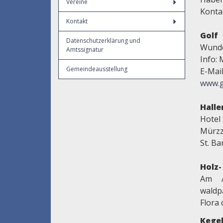
Vereine
Konta
Kontakt
Golf
Datenschutzerklärung und
Wunde
Amtssignatur
Info: 
Gemeindeausstellung
E-Mai
www.go
Hall
Hotel 
Mürzzu
St. Ba
Holz
Am A
waldp
Flora
Kege