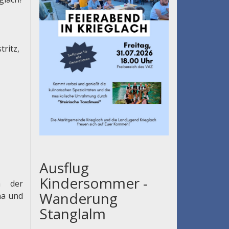
tritz,
Ausflug
Kindersommer -
h der
Wanderung
na und
Stanglalm