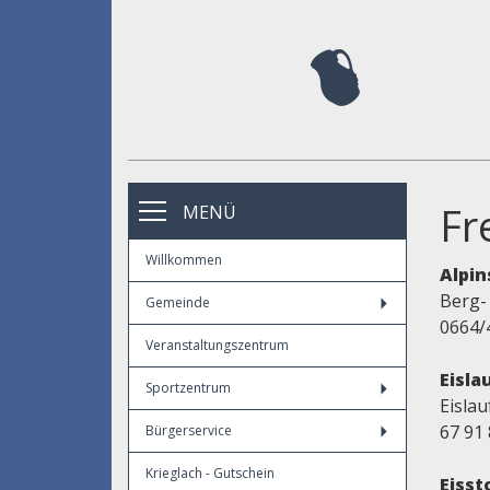
Fr
MENÜ
Willkommen
Alpin
Berg-
Gemeinde
0664/
Veranstaltungszentrum
Eisla
Sportzentrum
Eislau
67 91 
Bürgerservice
Krieglach - Gutschein
Eisst