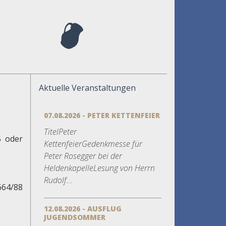
Aktuelle Veranstaltungen
07.08.2026 - PETER KETTENFEIER
TitelPeter
5 oder
KettenfeierGedenkmesse für
Peter Rosegger bei der
HeldenkapelleLesung von Herrn
Rudolf...
664/88
12.08.2026 - AUSFLUG
JUGENDSOMMER