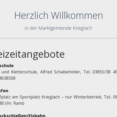
Herzlich Willkommen
in der Marktgemeinde Krieglach
eizeitangebote
schule
 und Kletterschule, Alfred Schabelreiter, Tel. 03855/38 4
4038568
ufen
fplatz am Sportplatz Krieglach – nur Winterbetrieb, Tel.: 0
80 (Hr. Rami)
ockschießen/Eisbahn