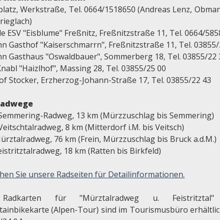
platz, Werkstraße, Tel. 0664/1518650 (Andreas Lenz, Obma
rieglach)
le ESV "Eisblume" Freßnitz, Freßnitzstraße 11, Tel. 0664/58
hn Gasthof "Kaiserschmarrn", Freßnitzstraße 11, Tel. 03855/
hn Gasthaus "Oswaldbauer", Sommerberg 18, Tel. 03855/22 
nabl "Haizlhof", Massing 28, Tel. 03855/25 00
of Stocker, Erzherzog-Johann-Straße 17, Tel. 03855/22 43
radwege
 Semmering-Radweg, 13 km (Mürzzuschlag bis Semmering)
Veitschtalradweg, 8 km (Mitterdorf i.M. bis Veitsch)
ürztalradweg, 76 km (Frein, Mürzzuschlag bis Bruck a.d.M.)
eistritztalradweg, 18 km (Ratten bis Birkfeld)
hen Sie unsere Radseiten für Detailinformationen.
Radkarten für "Mürztalradweg u. Feistritztal
ainbikekarte (Alpen-Tour) sind im Tourismusbüro erhältlich