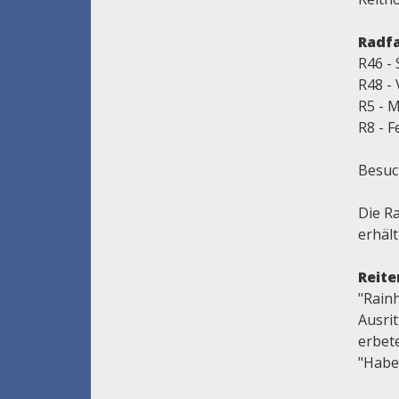
Radf
R46 -
R48 - 
R5 - M
R8 - F
Besuc
Die R
erhält
Reite
"Rainh
Ausri
erbet
"Haber