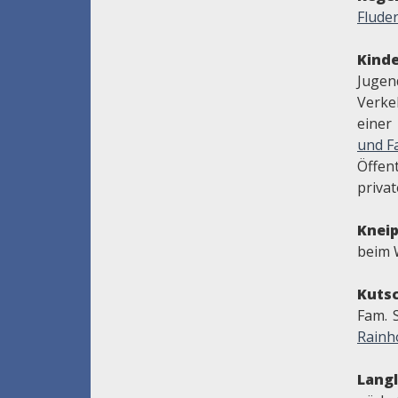
Flude
Kinde
Jug
Verke
einer
und Fa
Öffent
priva
Knei
beim 
Kuts
Fam. 
Rainh
Lang