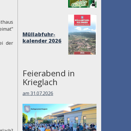
sthaus
eimat"
Müllabfuhr-
kalender 2026
ei der
Feierabend in
Krieglach
am 31.07.2026
glach?