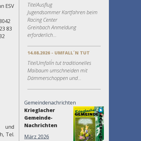
TitelAusflug
nn ESV
Jugendsommer Kartfahren beim
Racing Center
58042
Greinbach Anmeldung
23 83
erforderlich...
32
14.08.2026 - UMFALL´N TUT
TitelUmfall´n tut traditionelles
Maibaum umschneiden mit
Dämmerschoppen und...
Gemeindenachrichten
Krieglacher
Gemeinde-
Nachrichten
" und
, Tel.
März 2026