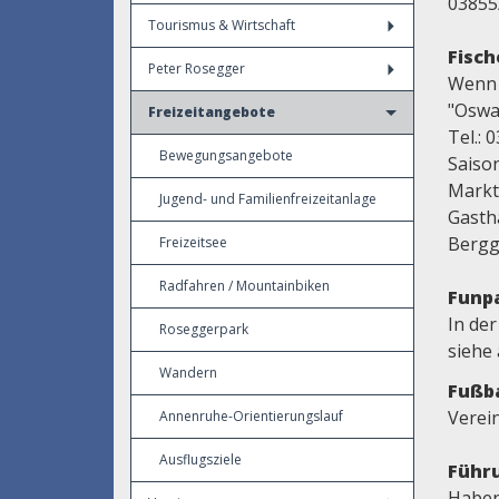
03855
Tourismus & Wirtschaft
Fisch
Peter Rosegger
Wenn 
"Oswa
Freizeitangebote
Tel.: 
Bewegungsangebote
Saiso
Marktg
Jugend- und Familienfreizeitanlage
Gasth
Bergg
Freizeitsee
Radfahren / Mountainbiken
Funp
In der
Roseggerpark
siehe
Wandern
Fußba
Verei
Annenruhe-Orientierungslauf
Ausflugsziele
Führu
Haben