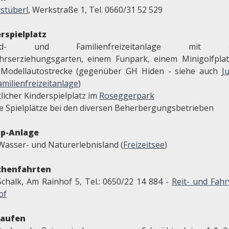
rstüberl
, Werkstraße 1, Tel. 0660/31 52 529
rspielplatz
end- und Familienfreizeitanlage mit e
hrserziehungsgarten, einem Funpark, einem Minigolfpla
 Modellautostrecke (gegenüber GH Hiden - siehe auch
J
milienfreizeitanlage
)
licher Kinderspielplatz im
Roseggerpark
te Spielplätze bei den diversen Beherbergungsbetrieben
pp-Anlage
Wasser- und Naturerlebnisland (
Freizeitsee
)
chenfahrten
Schalk, Am Rainhof 5, Tel.: 0650/22 14 884 -
Reit- und Fahr
of
laufen