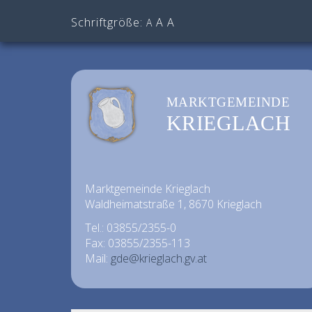
Schriftgröße:
A
A
A
MARKTGEMEINDE
KRIEGLACH
Marktgemeinde Krieglach
Waldheimatstraße 1, 8670 Krieglach
Tel.: 03855/2355-0
Fax: 03855/2355-113
Mail:
gde@krieglach.gv.at