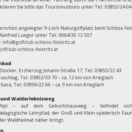
ktieren Sie bitte das Tourismusbüro unter Tel.: 03855/24 04
rschön angelegter 9-Loch Naturgolfplatz beim Schloss Feis
Manfred Lueger unter Tel.: 0664/35 12 507
l:
info@golfclub-schloss-feistritz.at
lfclub-schloss-feistritz.at
enbad
Stocker, Erzherzog Johann-Straße 17, Tel.: 03855/22 43
schlag, Tel.: 03852/33 70 – ca. 12 km von Krieglach
rbara, Tel.: 03856/22 66 – ca. 9 km von Krieglach
- und Walderlebnisweg
lpl – auf dem Geburtshausweg – befindet sic
ädagogische Lehrpfad, der Groß und Klein spielerisch Fau
 der Waldheimat näher bringt.
ln