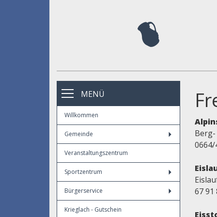
Fr
MENÜ
Willkommen
Alpin
Berg-
Gemeinde
0664/
Veranstaltungszentrum
Eisla
Sportzentrum
Eislau
67 91 
Bürgerservice
Krieglach - Gutschein
Eisst