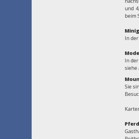
nächs
und 4
beim 
Minig
In de
Mode
In der
siehe
Moun
Sie s
Besuc
Karte
Pferd
Gasth
Reitho