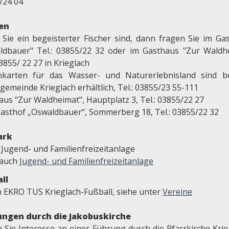
/24 04
en
Sie ein begeisterter Fischer sind, dann fragen Sie im Ga
ldbauer" Tel.: 03855/22 32 oder im Gasthaus "Zur Waldh
03855/ 22 27 in Krieglach
nkarten für das Wasser- und Naturerlebnisland sind b
emeinde Krieglach erhältlich, Tel.: 03855/23 55-111
aus "Zur Waldheimat", Hauptplatz 3, Tel.: 03855/22 27
asthof „Oswaldbauer“, Sommerberg 18, Tel.: 03855/22 32
ark
 Jugend- und Familienfreizeitanlage
 auch
Jugend- und Familienfreizeitanlage
ll
n EKRO TUS Krieglach-Fußball, siehe unter
Vereine
ngen durch die Jakobuskirche
 Sie Interesse an einer Führung durch die Pfarrkirche Krie