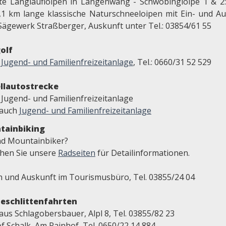
te Langlaufloipen in Langenwang - Schwöbingloipe 1 & 2
,1 km lange klassische Naturschneeloipen mit Ein- und Au
Sägewerk Straßberger, Auskunft unter Tel.: 03854/61 55
olf
r
Jugend- und Familienfreizeitanlage
, Tel.: 0660/31 52 529
llautostrecke
 Jugend- und Familienfreizeitanlage
 auch
Jugend- und Familienfreizeitanlage
tainbiking
ind Mountainbiker?
hen Sie unsere
Radseiten
für Detailinformationen.
n und Auskunft im Tourismusbüro, Tel. 03855/24 04
eschlittenfahrten
aus Schlagobersbauer, Alpl 8, Tel. 03855/82 23
f Schalk, Am Rainhof, Tel. 0650/22 14 884