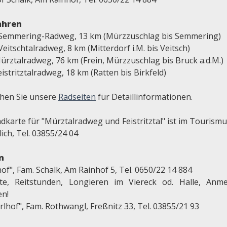
ahren
 Semmering-Radweg, 13 km (Mürzzuschlag bis Semmering)
Veitschtalradweg, 8 km (Mitterdorf i.M. bis Veitsch)
ürztalradweg, 76 km (Frein, Mürzzuschlag bis Bruck a.d.M.)
eistritztalradweg, 18 km (Ratten bis Birkfeld)
hen Sie unsere
Radseiten
für Detaillinformationen.
adkarte für "Mürztalradweg und Feistritztal" ist im Tourism
lich, Tel. 03855/24 04
n
of", Fam. Schalk, Am Rainhof 5, Tel. 0650/22 14 884
tte, Reitstunden, Longieren im Viereck od. Halle, Anm
en!
lhof", Fam. Rothwangl, Freßnitz 33, Tel. 03855/21 93