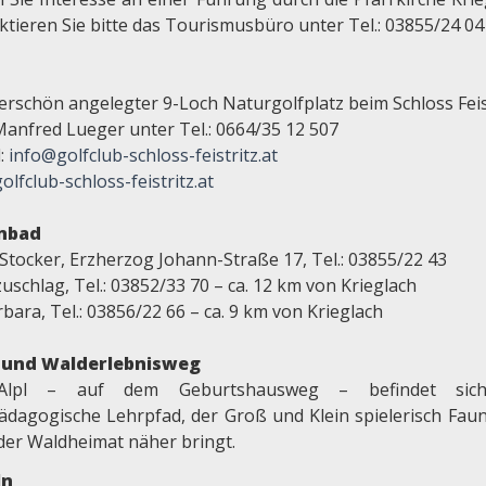
ktieren Sie bitte das Tourismusbüro unter Tel.: 03855/24 04
rschön angelegter 9-Loch Naturgolfplatz beim Schloss Feis
Manfred Lueger unter Tel.: 0664/35 12 507
l:
info@golfclub-schloss-feistritz.at
lfclub-schloss-feistritz.at
enbad
Stocker, Erzherzog Johann-Straße 17, Tel.: 03855/22 43
schlag, Tel.: 03852/33 70 – ca. 12 km von Krieglach
rbara, Tel.: 03856/22 66 – ca. 9 km von Krieglach
- und Walderlebnisweg
lpl – auf dem Geburtshausweg – befindet sic
ädagogische Lehrpfad, der Groß und Klein spielerisch Fau
 der Waldheimat näher bringt.
ln