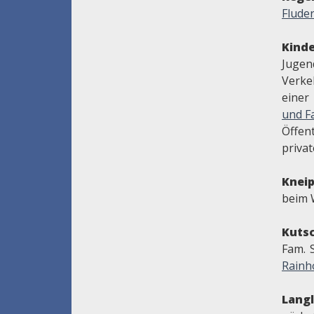
Flude
Kinde
Jug
Verke
einer
und Fa
Öffent
priva
Knei
beim 
Kuts
Fam. 
Rainh
Lang