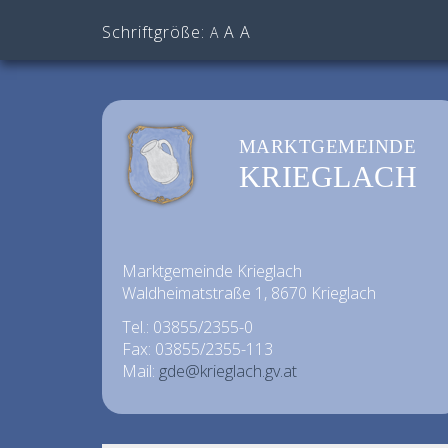
Schriftgröße:
A
A
A
MARKTGEMEINDE
KRIEGLACH
Marktgemeinde Krieglach
Waldheimatstraße 1, 8670 Krieglach
Tel.: 03855/2355-0
Fax: 03855/2355-113
Mail:
gde@krieglach.gv.at