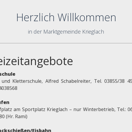
Herzlich Willkommen
in der Marktgemeinde Krieglach
eizeitangebote
schule
 und Kletterschule, Alfred Schabelreiter, Tel. 03855/38 4
4038568
ufen
fplatz am Sportplatz Krieglach – nur Winterbetrieb, Tel.: 0
80 (Hr. Rami)
ockschießen/Eisbahn