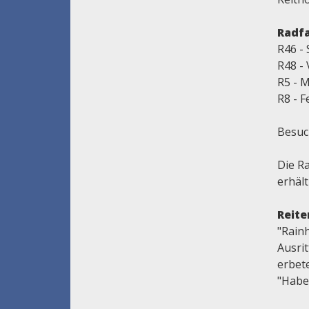
Radf
R46 -
R48 - 
R5 - M
R8 - F
Besuc
Die R
erhält
Reite
"Rainh
Ausri
erbet
"Haber