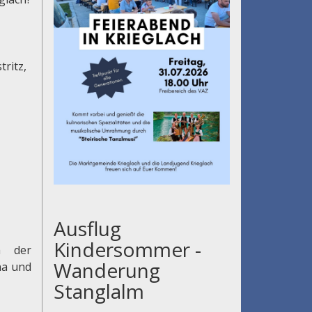
tritz,
Ausflug
Kindersommer -
h der
Wanderung
na und
Stanglalm