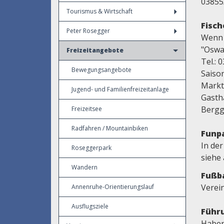
03855
Tourismus & Wirtschaft
Fisch
Peter Rosegger
Wenn 
"Oswa
Freizeitangebote
Tel.: 
Bewegungsangebote
Saiso
Marktg
Jugend- und Familienfreizeitanlage
Gasth
Bergg
Freizeitsee
Radfahren / Mountainbiken
Funp
In der
Roseggerpark
siehe
Wandern
Fußba
Verei
Annenruhe-Orientierungslauf
Ausflugsziele
Führu
Haben