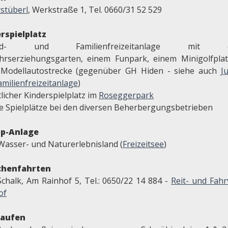
rstüberl
, Werkstraße 1, Tel. 0660/31 52 529
rspielplatz
end- und Familienfreizeitanlage mit e
hrserziehungsgarten, einem Funpark, einem Minigolfpla
 Modellautostrecke (gegenüber GH Hiden - siehe auch
J
milienfreizeitanlage
)
licher Kinderspielplatz im
Roseggerpark
te Spielplätze bei den diversen Beherbergungsbetrieben
pp-Anlage
Wasser- und Naturerlebnisland (
Freizeitsee
)
chenfahrten
Schalk, Am Rainhof 5, Tel.: 0650/22 14 884 -
Reit- und Fahr
of
laufen