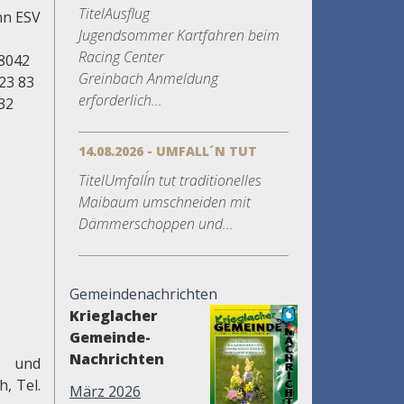
TitelAusflug
nn ESV
Jugendsommer Kartfahren beim
Racing Center
58042
Greinbach Anmeldung
23 83
erforderlich...
32
14.08.2026 - UMFALL´N TUT
TitelUmfall´n tut traditionelles
Maibaum umschneiden mit
Dämmerschoppen und...
Gemeindenachrichten
Krieglacher
Gemeinde-
Nachrichten
" und
, Tel.
März 2026