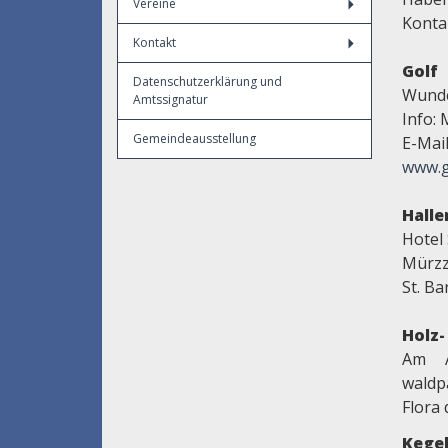
Vereine
Konta
Kontakt
Golf
Datenschutzerklärung und
Wunde
Amtssignatur
Info: 
Gemeindeausstellung
E-Mai
www.go
Hall
Hotel 
Mürzzu
St. Ba
Holz
Am A
waldp
Flora
Kege