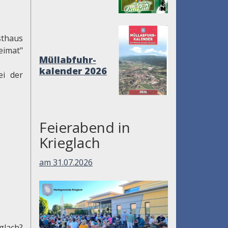
sthaus
eimat"
Müllabfuhr-
kalender 2026
ei der
Feierabend in
Krieglach
am 31.07.2026
glach?