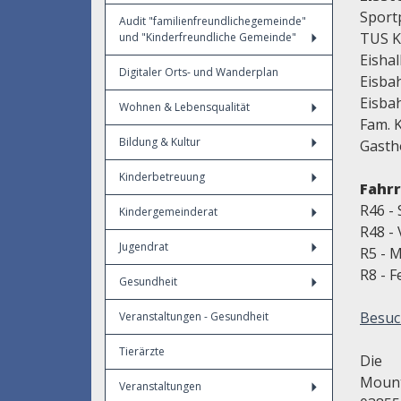
Sport
Audit "familienfreundlichegemeinde"
TUS K
und "Kinderfreundliche Gemeinde"
Eishal
Digitaler Orts- und Wanderplan
Eisba
Eisba
Wohnen & Lebensqualität
Fam. K
Bildung & Kultur
Gasth
Kinderbetreuung
Fahr
R46 -
Kindergemeinderat
R48 - 
Jugendrat
R5 - M
R8 - F
Gesundheit
Besuc
Veranstaltungen - Gesundheit
Tierärzte
Die 
Mount
Veranstaltungen