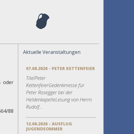
Aktuelle Veranstaltungen
07.08.2026 - PETER KETTENFEIER
TitelPeter
5 oder
KettenfeierGedenkmesse für
Peter Rosegger bei der
HeldenkapelleLesung von Herrn
Rudolf...
664/88
12.08.2026 - AUSFLUG
JUGENDSOMMER