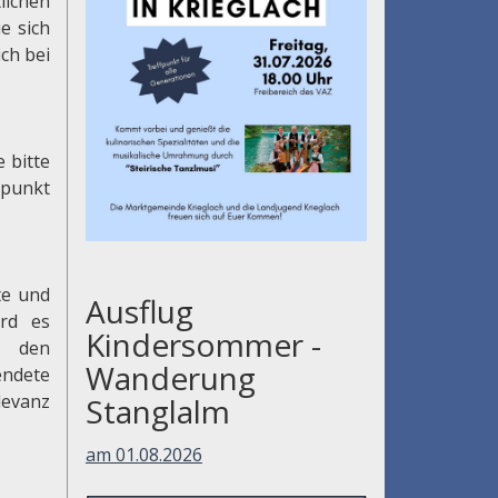
lichen
e sich
ch bei
 bitte
punkt
te und
Ausflug
ird es
Kindersommer -
d den
Wanderung
endete
levanz
Stanglalm
am 01.08.2026