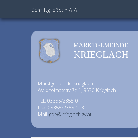
Schriftgröße:
A
A
A
MARKTGEMEINDE
KRIEGLACH
Marktgemeinde Krieglach
Waldheimatstraße 1, 8670 Krieglach
Tel.: 03855/2355-0
Fax: 03855/2355-113
Mail:
gde@krieglach.gv.at