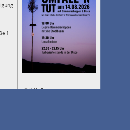
digung
aße 1
Gölkfest
am 15.08.2026