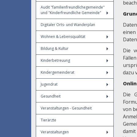
beach
Audit "familienfreundlichegemeinde"
und "Kinderfreundliche Gemeinde"
Grun
Daten
Digitaler Orts- und Wanderplan
einen
Wohnen & Lebensqualität
Daten
Bildung & Kultur
Die v
Fälle
Kinderbetreuung
urspr
dazu v
Kindergemeinderat
Onli
Jugendrat
Die G
Gesundheit
Formu
Veranstaltungen - Gesundheit
von b
Anmel
Tierärzte
Gemei
damit
Veranstaltungen