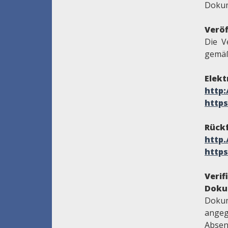
Dokum
Veröf
Die V
gemäß
Elekt
http
https
Rückf
http
https
Veri
Doku
Dokum
angeg
Absen