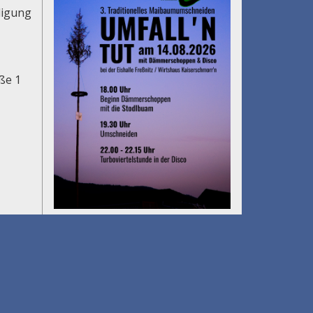
digung
aße 1
Gölkfest
am 15.08.2026