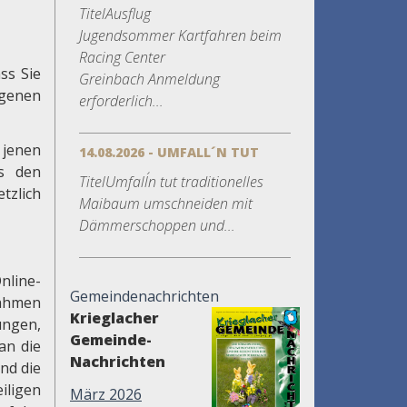
TitelAusflug
Jugendsommer Kartfahren beim
Racing Center
ss Sie
Greinbach Anmeldung
ogenen
erforderlich...
 jenen
14.08.2026 - UMFALL´N TUT
ls den
TitelUmfall´n tut traditionelles
tzlich
Maibaum umschneiden mit
Dämmerschoppen und...
line-
Gemeindenachrichten
Rahmen
Krieglacher
ungen,
Gemeinde-
an die
Nachrichten
nd die
iligen
März 2026