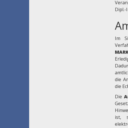
Veran
Dipl.-
Am
Im Si
Ver
MAR
Erle
Dadur
amtli
die A
die E
Die
A
Gese
Hinwe
ist,
elekt