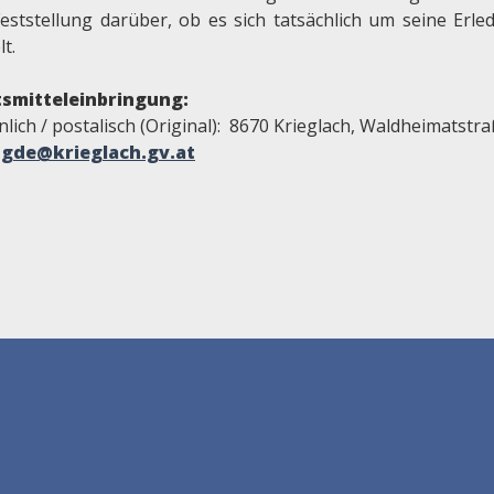
Feststellung darüber, ob es sich tatsächlich um seine Erle
t.
smitteleinbringung:
lich / postalisch (Original): 8670 Krieglach, Waldheimatstr
:
gde@krieglach.gv.at