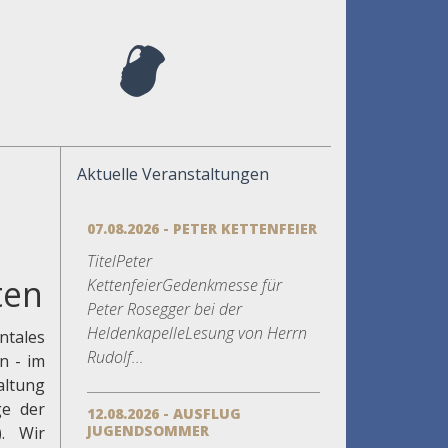
Aktuelle Veranstaltungen
07.08.2026 - PETER KETTENFEIER
TitelPeter
ten
KettenfeierGedenkmesse für
Peter Rosegger bei der
HeldenkapelleLesung von Herrn
ntales
Rudolf...
n - im
altung
ge der
12.08.2026 - AUSFLUG
JUGENDSOMMER
. Wir