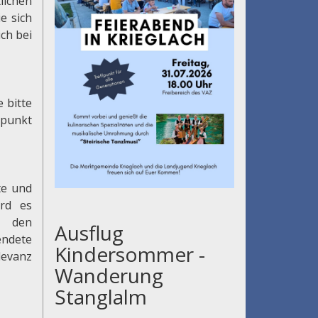
lichen
e sich
ch bei
 bitte
punkt
te und
ird es
d den
Ausflug
endete
Kindersommer -
levanz
Wanderung
Stanglalm