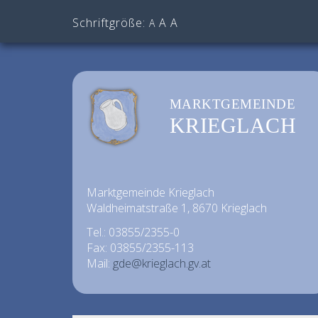
Schriftgröße:
A
A
A
MARKTGEMEINDE
KRIEGLACH
Marktgemeinde Krieglach
Waldheimatstraße 1, 8670 Krieglach
Tel.: 03855/2355-0
Fax: 03855/2355-113
Mail:
gde@krieglach.gv.at