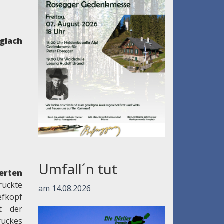
glach
Umfall´n tut
erten
ruckte
am 14.08.2026
efkopf
ft der
ruckes