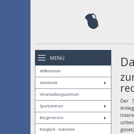
Da
MENÜ
Willkommen
zu
Gemeinde
re
Veranstaltungszentrum
Der S
Sportzentrum
Anlie
Inter
Bürgerservice
unbed
geset
Krieglach - Gutschein