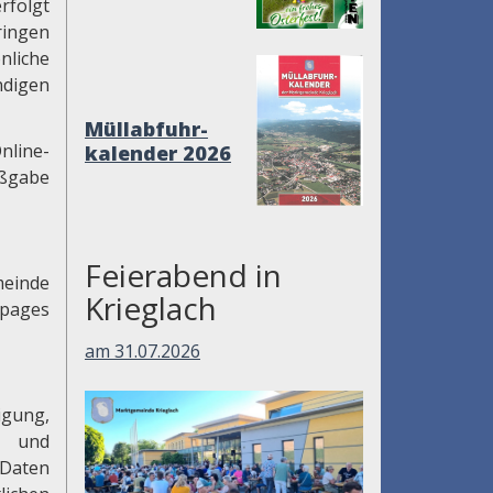
rfolgt
ringen
liche
ndigen
Müllabfuhr-
nline-
kalender 2026
aßgabe
Feierabend in
meinde
Krieglach
epages
am 31.07.2026
igung,
f und
 Daten