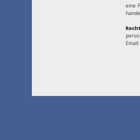
eine 
handel
Recht
persön
Email