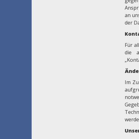
gegen
Anspr
an un
der D
Kont
Für a
die 
„Kont
Ände
Im Zu
aufgr
notw
Gegeb
Techn
werden
Unse