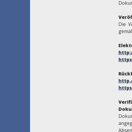
Dokum
Veröf
Die V
gemäß
Elekt
http
https
Rückf
http
https
Veri
Doku
Dokum
angeg
Absen