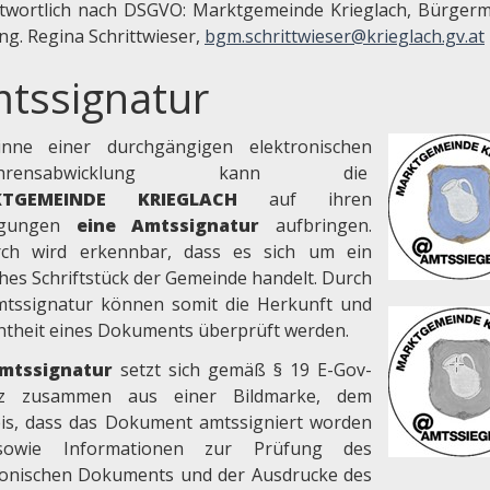
twortlich nach DSGVO: Marktgemeinde Krieglach, Bürgerm
Ing. Regina Schrittwieser,
bgm.schrittwieser@krieglach.gv.at
tssignatur
nne einer durchgängigen elektronischen
fahrensabwicklung kann die
KTGEMEINDE KRIEGLACH
auf ihren
digungen
eine Amtssignatur
aufbringen.
ch wird erkennbar, dass es sich um ein
ches Schriftstück der Gemeinde handelt. Durch
mtssignatur können somit die Herkunft und
chtheit eines Dokuments überprüft werden.
mtssignatur
setzt sich gemäß § 19 E-Gov-
tz zusammen aus einer Bildmarke, dem
is, dass das Dokument amtssigniert worden
 sowie Informationen zur Prüfung des
ronischen Dokuments und der Ausdrucke des