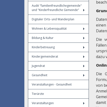
beach
Audit "familienfreundlichegemeinde"
und "Kinderfreundliche Gemeinde"
Grun
Daten
Digitaler Orts- und Wanderplan
einen
Wohnen & Lebensqualität
Daten
Bildung & Kultur
Die v
Fälle
Kinderbetreuung
urspr
dazu v
Kindergemeinderat
Onli
Jugendrat
Die G
Gesundheit
Formu
Veranstaltungen - Gesundheit
von b
Anmel
Tierärzte
Gemei
damit
Veranstaltungen