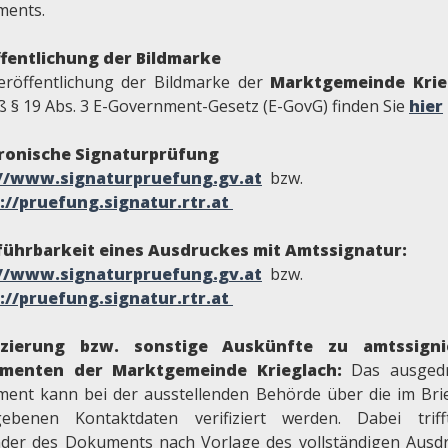
ents.
fentlichung der Bildmarke
eröffentlichung der Bildmarke der
Marktgemeinde Krie
 § 19 Abs. 3 E-Government-Gesetz (E-GovG) finden Sie
hier
ronische Signaturprüfung
://www.signaturpruefung.gv.at
bzw.
://pruefung.signatur.rtr.at
ührbarkeit eines Ausdruckes mit Amtssignatur:
.//www.signaturpruefung.gv.at
bzw.
://pruefung.signatur.rtr.at
fizierung bzw. sonstige Auskünfte zu amtssigni
menten der Marktgemeinde Krieglach:
Das ausged
ent kann bei der ausstellenden Behörde über die im Bri
ebenen Kontaktdaten verifiziert werden. Dabei trif
der des Dokuments nach Vorlage des vollständigen Ausd