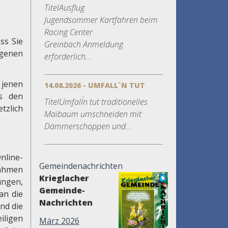
TitelAusflug
Jugendsommer Kartfahren beim
Racing Center
ss Sie
Greinbach Anmeldung
ogenen
erforderlich...
 jenen
14.08.2026 - UMFALL´N TUT
ls den
TitelUmfall´n tut traditionelles
tzlich
Maibaum umschneiden mit
Dämmerschoppen und...
line-
Gemeindenachrichten
Rahmen
Krieglacher
ungen,
Gemeinde-
an die
Nachrichten
nd die
iligen
März 2026