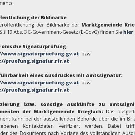
ents.
fentlichung der Bildmarke
eröffentlichung der Bildmarke der
Marktgemeinde Krie
 § 19 Abs. 3 E-Government-Gesetz (E-GovG) finden Sie
hier
ronische Signaturprüfung
://www.signaturpruefung.gv.at
bzw.
://pruefung.signatur.rtr.at
ührbarkeit eines Ausdruckes mit Amtssignatur:
.//www.signaturpruefung.gv.at
bzw.
://pruefung.signatur.rtr.at
fizierung bzw. sonstige Auskünfte zu amtssigni
menten der Marktgemeinde Krieglach:
Das ausged
ent kann bei der ausstellenden Behörde über die im Bri
ebenen Kontaktdaten verifiziert werden. Dabei trif
der des Dokuments nach Vorlage des vollständigen Ausd