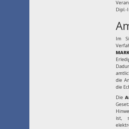
Veran
Dipl.-
Am
Im Si
Ver
MAR
Erle
Dadur
amtli
die A
die E
Die
A
Gese
Hinwe
ist,
elekt