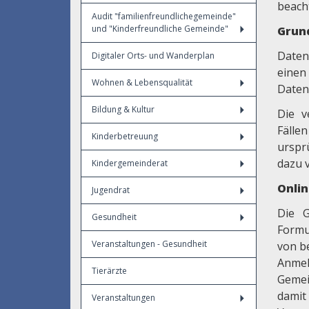
beach
Audit "familienfreundlichegemeinde"
und "Kinderfreundliche Gemeinde"
Grun
Daten
Digitaler Orts- und Wanderplan
einen
Wohnen & Lebensqualität
Daten
Bildung & Kultur
Die v
Fälle
Kinderbetreuung
urspr
dazu v
Kindergemeinderat
Onli
Jugendrat
Die G
Gesundheit
Formu
Veranstaltungen - Gesundheit
von b
Anmel
Tierärzte
Gemei
damit
Veranstaltungen