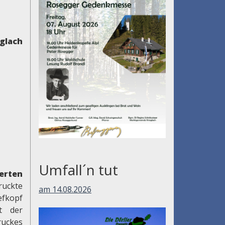
glach
Umfall´n tut
erten
ruckte
am 14.08.2026
efkopf
ft der
ruckes