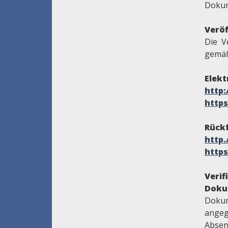
Dokum
Veröf
Die V
gemäß
Elekt
http
https
Rückf
http
https
Veri
Doku
Dokum
angeg
Absen