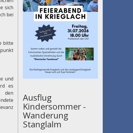
lichen
e sich
ch bei
 bitte
punkt
te und
ird es
d den
Ausflug
endete
Kindersommer -
levanz
Wanderung
Stanglalm