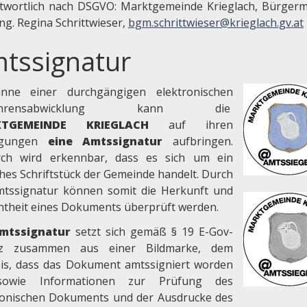
twortlich nach DSGVO: Marktgemeinde Krieglach, Bürgerm
Ing. Regina Schrittwieser,
bgm.schrittwieser@krieglach.gv.at
tssignatur
nne einer durchgängigen elektronischen
fahrensabwicklung kann die
KTGEMEINDE KRIEGLACH
auf ihren
digungen
eine Amtssignatur
aufbringen.
ch wird erkennbar, dass es sich um ein
ches Schriftstück der Gemeinde handelt. Durch
mtssignatur können somit die Herkunft und
chtheit eines Dokuments überprüft werden.
mtssignatur
setzt sich gemäß § 19 E-Gov-
tz zusammen aus einer Bildmarke, dem
is, dass das Dokument amtssigniert worden
 sowie Informationen zur Prüfung des
ronischen Dokuments und der Ausdrucke des