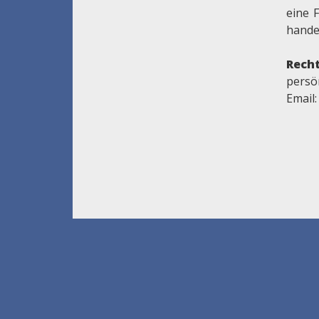
eine 
handel
Recht
persön
Email