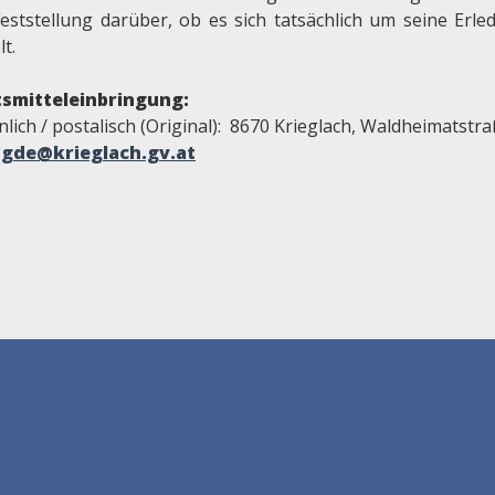
Feststellung darüber, ob es sich tatsächlich um seine Erle
t.
smitteleinbringung:
lich / postalisch (Original): 8670 Krieglach, Waldheimatstr
:
gde@krieglach.gv.at