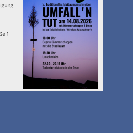
digung
aße 1
Gölkfest
am 15.08.2026