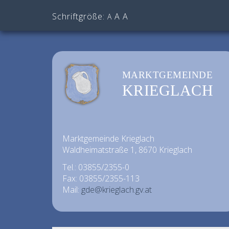
Schriftgröße:
A
A
A
MARKTGEMEINDE
KRIEGLACH
Marktgemeinde Krieglach
Waldheimatstraße 1, 8670 Krieglach
Tel.: 03855/2355-0
Fax: 03855/2355-113
Mail:
gde@krieglach.gv.at