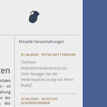
Aktuelle Veranstaltungen
07.08.2026 - PETER KETTENFEIER
TitelPeter
ten
KettenfeierGedenkmesse für
Peter Rosegger bei der
HeldenkapelleLesung von Herrn
ntales
Rudolf...
n - im
altung
ge der
12.08.2026 - AUSFLUG
JUGENDSOMMER
. Wir