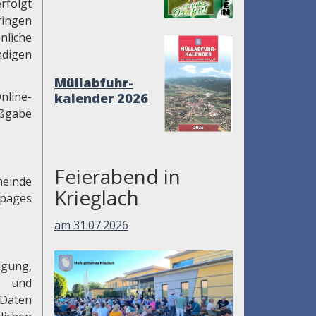
rfolgt
ringen
liche
ndigen
Müllabfuhr-
nline-
kalender 2026
aßgabe
Feierabend in
meinde
Krieglach
epages
am 31.07.2026
igung,
f und
 Daten