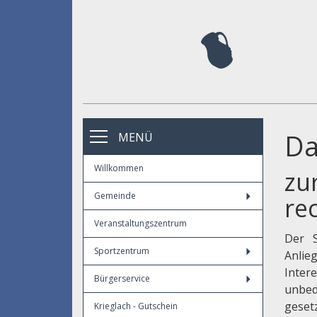
Da
MENÜ
Willkommen
zu
Gemeinde
re
Veranstaltungszentrum
Der S
Sportzentrum
Anlie
Inter
Bürgerservice
unbed
geset
Krieglach - Gutschein