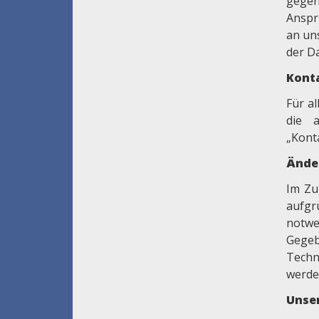
gegen
Anspr
an un
der D
Kont
Für a
die 
„Kont
Ände
Im Zu
aufgr
notw
Gegeb
Techn
werden
Unse