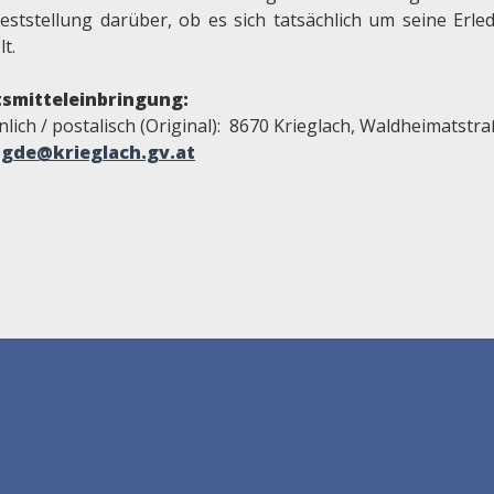
Feststellung darüber, ob es sich tatsächlich um seine Erle
t.
smitteleinbringung:
lich / postalisch (Original): 8670 Krieglach, Waldheimatstr
:
gde@krieglach.gv.at