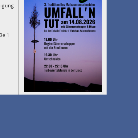
digung
aße 1
Gölkfest
am 15.08.2026