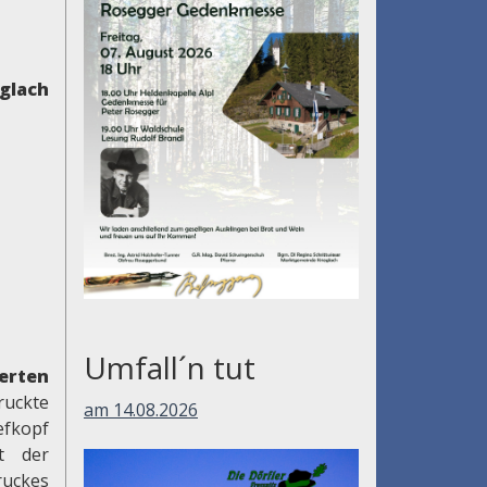
glach
Umfall´n tut
erten
ruckte
am 14.08.2026
efkopf
ft der
ruckes