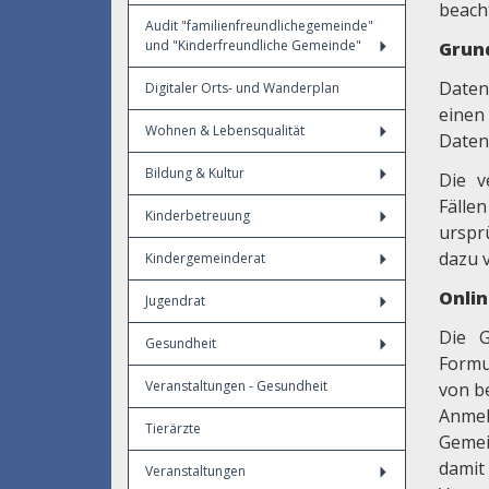
beach
Audit "familienfreundlichegemeinde"
und "Kinderfreundliche Gemeinde"
Grun
Daten
Digitaler Orts- und Wanderplan
einen
Wohnen & Lebensqualität
Daten
Bildung & Kultur
Die v
Fälle
Kinderbetreuung
urspr
dazu v
Kindergemeinderat
Onli
Jugendrat
Die G
Gesundheit
Formu
Veranstaltungen - Gesundheit
von b
Anmel
Tierärzte
Gemei
damit
Veranstaltungen