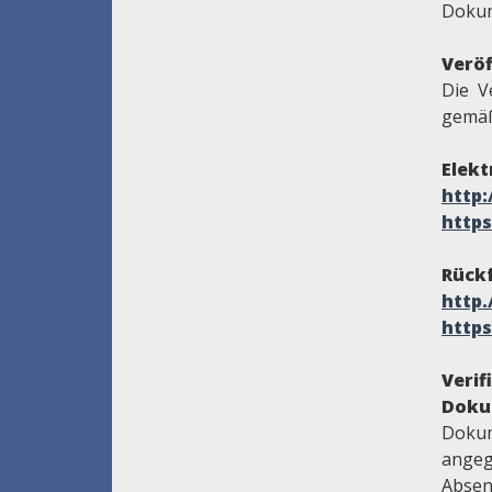
Dokum
Veröf
Die V
gemäß
Elekt
http
https
Rückf
http
https
Veri
Doku
Dokum
angeg
Absen