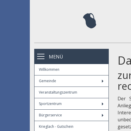
Da
MENÜ
Willkommen
zu
Gemeinde
re
Veranstaltungszentrum
Der S
Sportzentrum
Anlie
Inter
Bürgerservice
unbed
geset
Krieglach - Gutschein