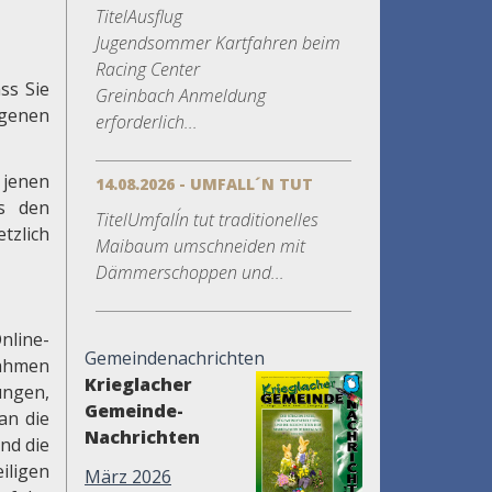
TitelAusflug
Jugendsommer Kartfahren beim
Racing Center
ss Sie
Greinbach Anmeldung
ogenen
erforderlich...
 jenen
14.08.2026 - UMFALL´N TUT
ls den
TitelUmfall´n tut traditionelles
tzlich
Maibaum umschneiden mit
Dämmerschoppen und...
line-
Gemeindenachrichten
Rahmen
Krieglacher
ungen,
Gemeinde-
an die
Nachrichten
nd die
iligen
März 2026