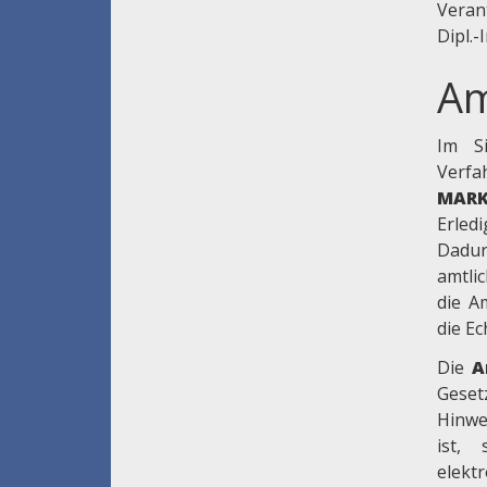
Veran
Dipl.-
Am
Im Si
Ver
MAR
Erle
Dadur
amtli
die A
die E
Die
A
Gese
Hinwe
ist,
elekt