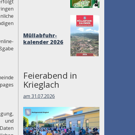
rfolgt
ringen
liche
ndigen
Müllabfuhr-
nline-
kalender 2026
aßgabe
Feierabend in
meinde
Krieglach
epages
am 31.07.2026
igung,
f und
 Daten