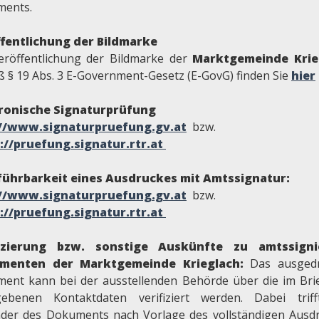
ents.
fentlichung der Bildmarke
eröffentlichung der Bildmarke der
Marktgemeinde Krie
 § 19 Abs. 3 E-Government-Gesetz (E-GovG) finden Sie
hier
ronische Signaturprüfung
://www.signaturpruefung.gv.at
bzw.
://pruefung.signatur.rtr.at
ührbarkeit eines Ausdruckes mit Amtssignatur:
.//www.signaturpruefung.gv.at
bzw.
://pruefung.signatur.rtr.at
fizierung bzw. sonstige Auskünfte zu amtssigni
menten der Marktgemeinde Krieglach:
Das ausged
ent kann bei der ausstellenden Behörde über die im Bri
ebenen Kontaktdaten verifiziert werden. Dabei trif
der des Dokuments nach Vorlage des vollständigen Ausd