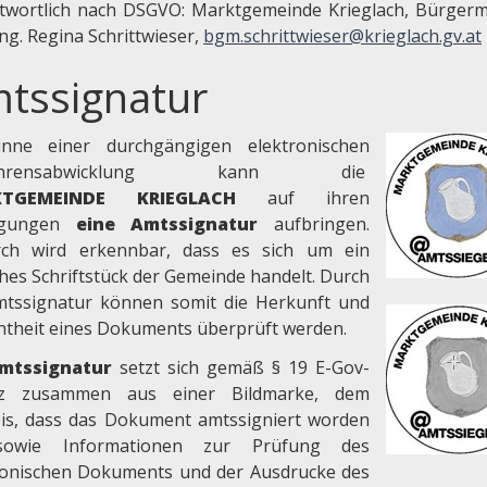
twortlich nach DSGVO: Marktgemeinde Krieglach, Bürgerm
Ing. Regina Schrittwieser,
bgm.schrittwieser@krieglach.gv.at
tssignatur
nne einer durchgängigen elektronischen
fahrensabwicklung kann die
KTGEMEINDE KRIEGLACH
auf ihren
digungen
eine Amtssignatur
aufbringen.
ch wird erkennbar, dass es sich um ein
ches Schriftstück der Gemeinde handelt. Durch
mtssignatur können somit die Herkunft und
chtheit eines Dokuments überprüft werden.
mtssignatur
setzt sich gemäß § 19 E-Gov-
tz zusammen aus einer Bildmarke, dem
is, dass das Dokument amtssigniert worden
 sowie Informationen zur Prüfung des
ronischen Dokuments und der Ausdrucke des