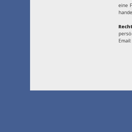
eine 
handel
Recht
persön
Email