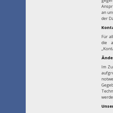
gegen
Anspr
an un
der D
Kont
Für a
die 
„Kont
Ände
Im Zu
aufgr
notw
Gegeb
Techn
werden
Unse