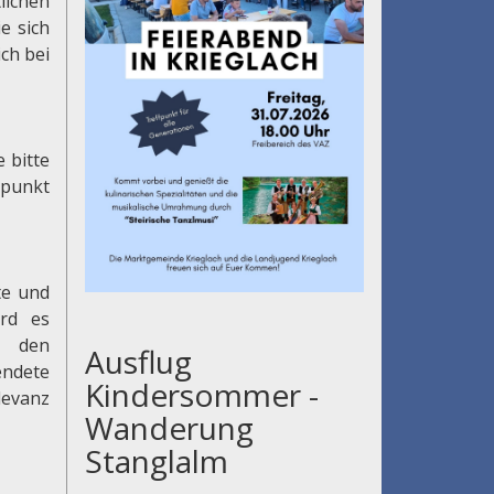
lichen
e sich
ch bei
 bitte
punkt
te und
ird es
d den
Ausflug
endete
Kindersommer -
levanz
Wanderung
Stanglalm