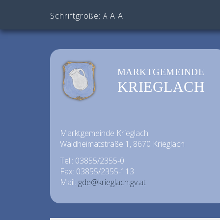
Schriftgröße:
A
A
A
MARKTGEMEINDE
KRIEGLACH
Marktgemeinde Krieglach
Waldheimatstraße 1, 8670 Krieglach
Tel.: 03855/2355-0
Fax: 03855/2355-113
Mail:
gde@krieglach.gv.at