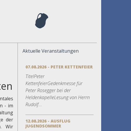
Aktuelle Veranstaltungen
07.08.2026 - PETER KETTENFEIER
TitelPeter
ten
KettenfeierGedenkmesse für
Peter Rosegger bei der
HeldenkapelleLesung von Herrn
ntales
Rudolf...
n - im
altung
ge der
12.08.2026 - AUSFLUG
JUGENDSOMMER
. Wir