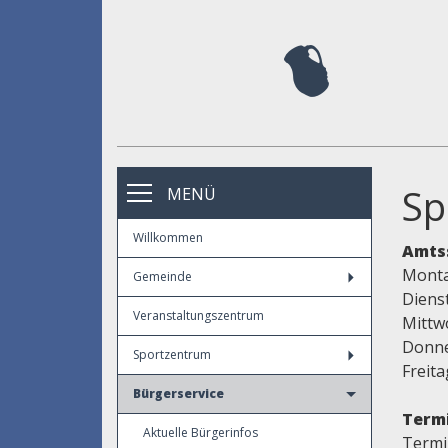
Sp
MENÜ
Willkommen
Amts
Montag
Gemeinde
Dienst
Veranstaltungszentrum
Mittwo
Donner
Sportzentrum
Freita
Bürgerservice
Termi
Aktuelle Bürgerinfos
Termi