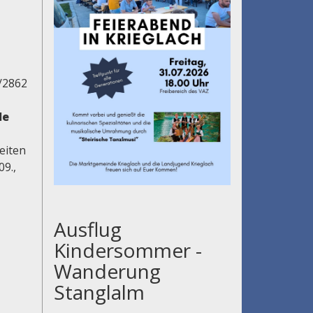
/2862
le
eiten
09.,
Ausflug
Kindersommer -
Wanderung
Stanglalm