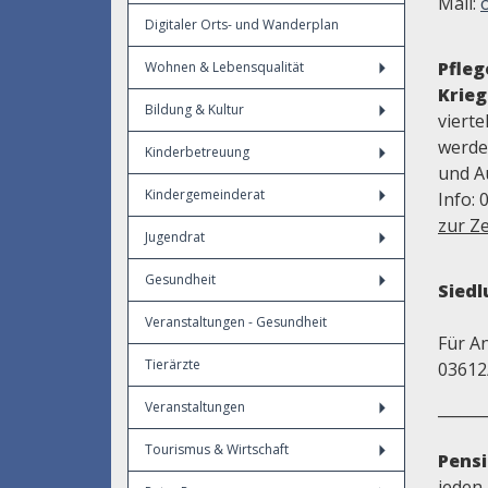
Mail:
Digitaler Orts- und Wanderplan
Pfle
Wohnen & Lebensqualität
Krieg
Bildung & Kultur
viert
werde
Kinderbetreuung
und A
Kindergemeinderat
Info: 
zur Ze
Jugendrat
Gesundheit
Sied
Veranstaltungen - Gesundheit
Für A
Tierärzte
03612
______
Veranstaltungen
Tourismus & Wirtschaft
Pens
jeden