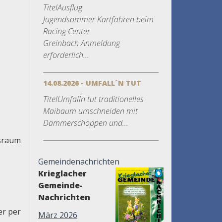
TitelAusflug
Jugendsommer Kartfahren beim
Racing Center
Greinbach Anmeldung
erforderlich...
14.08.2026 - UMFALL´N TUT
TitelUmfall´n tut traditionelles
Maibaum umschneiden mit
Dämmerschoppen und...
gsraum
Gemeindenachrichten
Krieglacher
Gemeinde-
Nachrichten
er per
März 2026