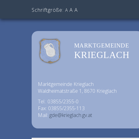
Schriftgröße:
A
A
A
MARKTGEMEINDE
KRIEGLACH
Marktgemeinde Krieglach
Waldheimatstraße 1, 8670 Krieglach
Tel.: 03855/2355-0
Fax: 03855/2355-113
Mail:
gde@krieglach.gv.at