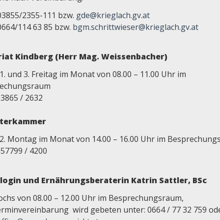
03855/2355-111 bzw.
gde@krieglach.gv.at
0664/114 63 85 bzw.
bgm.schrittwieser@krieglach.gv.at
iat Kindberg (Herr Mag. Weissenbacher)
1. und 3. Freitag im Monat von 08.00 – 11.00 Uhr im
rechungsraum
03865 / 2632
iterkammer
 2. Montag im Monat von 14.00 – 16.00 Uhr im Besprechun
057799 / 4200
login und Ernährungsberateri
n Katrin Sattler, BSc
ochs von 08.00 – 12.00 Uhr im Besprechungsraum,
rminvereinbarung wird gebeten unter: 0664 / 77 32 759 od