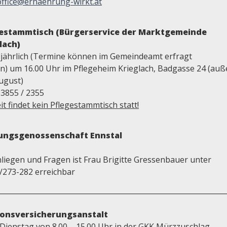
office@ernaehrung-wirkt.at
gestammtisch (Bürgerservice der Marktgemeinde
lach)
eljährlich (Termine können im Gemeindeamt erfragt
n) um 16.00 Uhr im Pflegeheim Krieglach, Badgasse 24 (auße
ugust)
03855 / 2355
it findet kein Pflegestammtisch statt!
lungsgenossenschaft Ennstal
nliegen und Fragen ist Frau Brigitte Gressenbauer unter
/273-282 erreichbar
________________________________________________________________
ionsversicherungsanstalt
 Dienstag von 8.00 – 15.00 Uhr in der GKK Mürzzuschlag