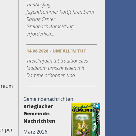
TitelAusflug
Jugendsommer Kartfahren beim
Racing Center
Greinbach Anmeldung
erforderlich...
14.08.2026 - UMFALL´N TUT
TitelUmfall´n tut traditionelles
Maibaum umschneiden mit
Dämmerschoppen und...
gsraum
Gemeindenachrichten
Krieglacher
Gemeinde-
Nachrichten
er per
März 2026