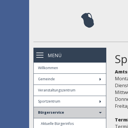
Sp
MENÜ
Willkommen
Amts
Montag
Gemeinde
Dienst
Veranstaltungszentrum
Mittwo
Donner
Sportzentrum
Freita
Bürgerservice
Termi
Aktuelle Bürgerinfos
Termi