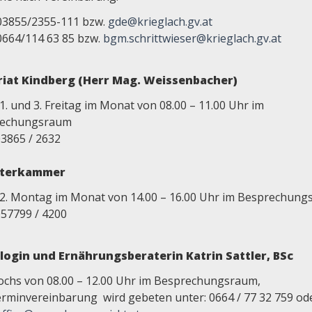
03855/2355-111 bzw.
gde@krieglach.gv.at
0664/114 63 85 bzw.
bgm.schrittwieser@krieglach.gv.at
iat Kindberg (Herr Mag. Weissenbacher)
1. und 3. Freitag im Monat von 08.00 – 11.00 Uhr im
rechungsraum
03865 / 2632
iterkammer
 2. Montag im Monat von 14.00 – 16.00 Uhr im Besprechun
057799 / 4200
login und Ernährungsberateri
n Katrin Sattler, BSc
ochs von 08.00 – 12.00 Uhr im Besprechungsraum,
rminvereinbarung wird gebeten unter: 0664 / 77 32 759 od