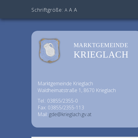
Schriftgröße:
A
A
A
MARKTGEMEINDE
KRIEGLACH
Marktgemeinde Krieglach
Waldheimatstraße 1, 8670 Krieglach
Tel.: 03855/2355-0
Fax: 03855/2355-113
Mail:
gde@krieglach.gv.at