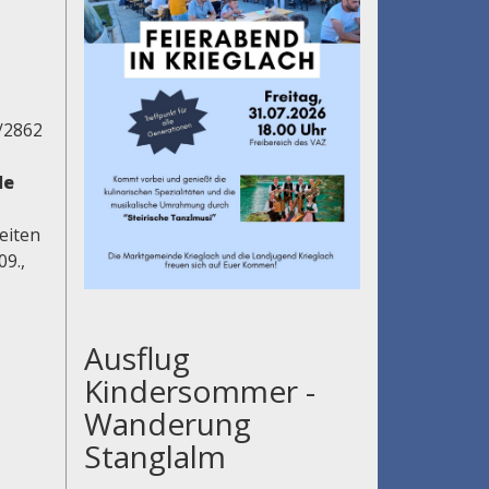
/2862
le
eiten
09.,
Ausflug
Kindersommer -
Wanderung
Stanglalm