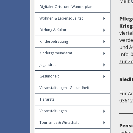
Mail:
Digitaler Orts- und Wanderplan
Pfle
Wohnen & Lebensqualität
Krieg
Bildung & Kultur
viert
werde
Kinderbetreuung
und A
Kindergemeinderat
Info: 
zur Ze
Jugendrat
Gesundheit
Sied
Veranstaltungen - Gesundheit
Für A
Tierärzte
03612
______
Veranstaltungen
Tourismus & Wirtschaft
Pens
jeden