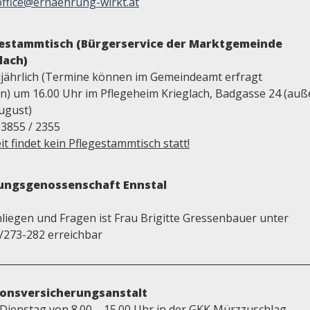
office@ernaehrung-wirkt.at
gestammtisch (Bürgerservice der Marktgemeinde
lach)
eljährlich (Termine können im Gemeindeamt erfragt
n) um 16.00 Uhr im Pflegeheim Krieglach, Badgasse 24 (auße
ugust)
03855 / 2355
it findet kein Pflegestammtisch statt!
lungsgenossenschaft Ennstal
nliegen und Fragen ist Frau Brigitte Gressenbauer unter
/273-282 erreichbar
________________________________________________________________
ionsversicherungsanstalt
 Dienstag von 8.00 – 15.00 Uhr in der GKK Mürzzuschlag