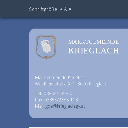
Schriftgröße:
A
A
A
MARKTGEMEINDE
KRIEGLACH
Marktgemeinde Krieglach
Waldheimatstraße 1, 8670 Krieglach
Tel.: 03855/2355-0
Fax: 03855/2355-113
Mail:
gde@krieglach.gv.at