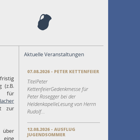
Aktuelle Veranstaltungen
07.08.2026 - PETER KETTENFEIER
istig
TitelPeter
 (z.B.
KettenfeierGedenkmesse für
r für
Peter Rosegger bei der
lacher
HeldenkapelleLesung von Herrn
t zur
Rudolf...
12.08.2026 - AUSFLUG
e über
JUGENDSOMMER
e eine