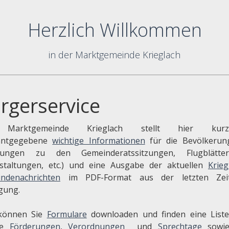
Herzlich Willkommen
in der Marktgemeinde Krieglach
rgerservice
Marktgemeinde Krieglach stellt hier kurzfr
nntgegebene
wichtige Informationen
für die Bevölkerung
adungen zu den Gemeinderatssitzungen, Flugblätte
staltungen, etc.) und eine Ausgabe der aktuellen
Krieg
ndenachrichten
im PDF-Format aus der letzten Zei
gung.
können Sie
Formulare
downloaden und finden eine List
re
Förderungen
,
Verordnungen
und
Sprechtage
sowi