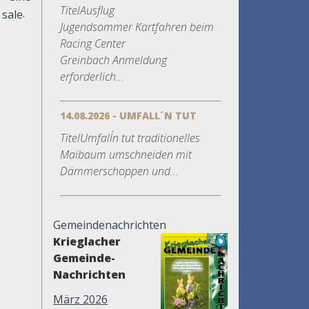
TitelAusflug
.
Jugendsommer Kartfahren beim
Racing Center
Greinbach Anmeldung
erforderlich...
14.08.2026 - UMFALL´N TUT
TitelUmfall´n tut traditionelles
Maibaum umschneiden mit
Dämmerschoppen und...
Gemeindenachrichten
Krieglacher
Gemeinde-
Nachrichten
März 2026