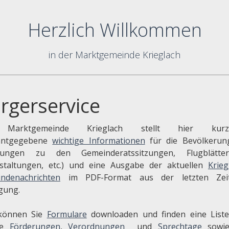
Herzlich Willkommen
in der Marktgemeinde Krieglach
rgerservice
Marktgemeinde Krieglach stellt hier kurzfr
nntgegebene
wichtige Informationen
für die Bevölkerung
adungen zu den Gemeinderatssitzungen, Flugblätte
staltungen, etc.) und eine Ausgabe der aktuellen
Krieg
ndenachrichten
im PDF-Format aus der letzten Zei
gung.
können Sie
Formulare
downloaden und finden eine List
re
Förderungen
,
Verordnungen
und
Sprechtage
sowi