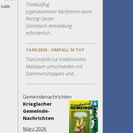
TitelAusflug
.
Jugendsommer Kartfahren beim
Racing Center
Greinbach Anmeldung
erforderlich...
14.08.2026 - UMFALL´N TUT
TitelUmfall´n tut traditionelles
Maibaum umschneiden mit
Dämmerschoppen und...
Gemeindenachrichten
Krieglacher
Gemeinde-
Nachrichten
März 2026