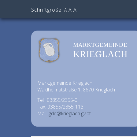
Schriftgröße:
A
A
A
MARKTGEMEINDE
KRIEGLACH
Marktgemeinde Krieglach
Waldheimatstraße 1, 8670 Krieglach
Tel.: 03855/2355-0
Fax: 03855/2355-113
Mail:
gde@krieglach.gv.at