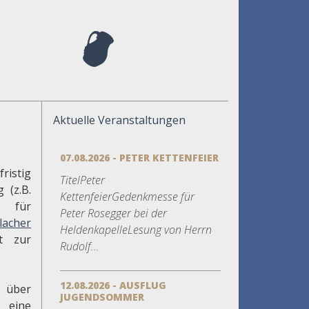
Aktuelle Veranstaltungen
07.08.2026 - PETER KETTENFEIER
istig
TitelPeter
 (z.B.
KettenfeierGedenkmesse für
r für
Peter Rosegger bei der
lacher
HeldenkapelleLesung von Herrn
t zur
Rudolf...
12.08.2026 - AUSFLUG
e über
JUGENDSOMMER
e eine