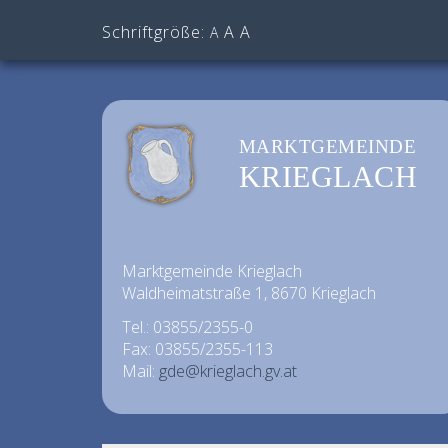
Schriftgröße:
A
A
A
MARKTGEMEINDE
KRIEGLACH
Marktgemeinde Krieglach
Waldheimatstraße 1, 8670 Krieglach
Tel.: 03855/2355-0
Fax: 03855/2355-113
Mail:
gde@krieglach.gv.at