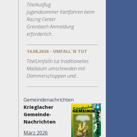
TitelAusflug
Jugendsommer Kartfahren beim
Racing Center
Greinbach Anmeldung
erforderlich...
14.08.2026 - UMFALL´N TUT
TitelUmfall´n tut traditionelles
Maibaum umschneiden mit
Dämmerschoppen und...
Gemeindenachrichten
Krieglacher
Gemeinde-
Nachrichten
März 2026