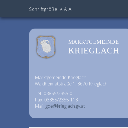
Schriftgröße:
A
A
A
MARKTGEMEINDE
KRIEGLACH
Marktgemeinde Krieglach
Waldheimatstraße 1, 8670 Krieglach
Tel.: 03855/2355-0
Fax: 03855/2355-113
Mail:
gde@krieglach.gv.at