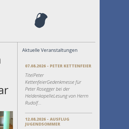
Aktuelle Veranstaltungen
a
07.08.2026 - PETER KETTENFEIER
TitelPeter
KettenfeierGedenkmesse für
ar
Peter Rosegger bei der
HeldenkapelleLesung von Herrn
Rudolf...
12.08.2026 - AUSFLUG
JUGENDSOMMER