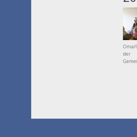
Oma/O
der
Gemei