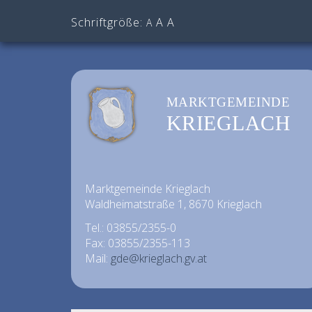
Schriftgröße:
A
A
A
MARKTGEMEINDE
KRIEGLACH
Marktgemeinde Krieglach
Waldheimatstraße 1, 8670 Krieglach
Tel.: 03855/2355-0
Fax: 03855/2355-113
Mail:
gde@krieglach.gv.at