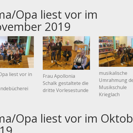
a/Opa liest vor im
vember 2019
musikalische
pa liest vor in
Frau Apollonia
Umrahmung d
Schalk gestaltete die
Musikschule
ndebücherei
dritte Vorlesestunde
Krieglach
a/Opa liest vor im Oktob
19