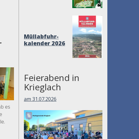
Müllabfuhr-
r
kalender 2026
Feierabend in
Krieglach
am 31.07.2026
ab es
e
le.