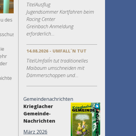
TitelAusflug
Jugendsommer Kartfahren beim
Racing Center
au des
Greinbach Anmeldung
erforderlich...
sschusses
ie
14.08.2026 - UMFALL´N TUT
ehr
TitelUmfall´n tut traditionelles
 der
Maibaum umschneiden mit
Dämmerschoppen und...
ichte
Gemeindenachrichten
Krieglacher
Gemeinde-
Nachrichten
März 2026