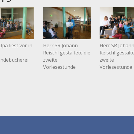
pa liest vor in
Herr SR Johann
Herr SR Johan
Reischl gestaltete die
Reischl gestalt
ndebücherei
zweite
zweite
Vorlesestunde
Vorlesestunde