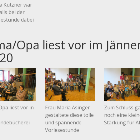
a Kutzner war
lls bei der
sestunde dabei
a/Opa liest vor im Jänne
20
pa liest vor in
Frau Maria Asinger
Zum Schluss g
gestaltete diese tolle
noch eine klein
ndebücherei
und spannende
Stärkung für Al
Vorlesestunde