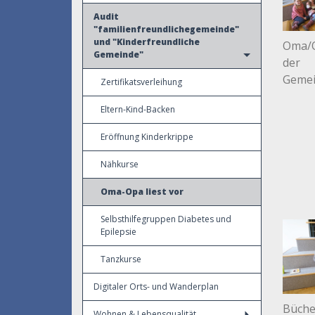
Audit
"familienfreundlichegemeinde"
und "Kinderfreundliche
Oma/O
Gemeinde"
der
Gemei
Zertifikatsverleihung
Eltern-Kind-Backen
Eröffnung Kinderkrippe
Nähkurse
Oma-Opa liest vor
Selbsthilfegruppen Diabetes und
Epilepsie
Tanzkurse
Digitaler Orts- und Wanderplan
Bücher
Wohnen & Lebensqualität