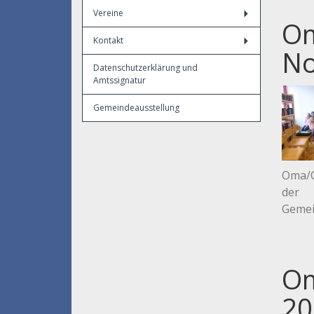
Vereine
Om
Kontakt
No
Datenschutzerklärung und
Amtssignatur
Gemeindeausstellung
Oma/O
der
Gemei
Om
20