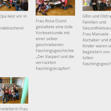
pa liest vor in
GRin und Obfr
Frau Rosa Dunst
Familien und
gestaltete eine tolle
ndebücherei
Gesundheitsau
Vorlesestunde mit
Frau Manuela
einer selber
Aschaber und d
geschriebenen
Kinder waren s
Faschingsgeschichte
begeistert von
„Der Kasperl und die
tollen
verrückten
Faschingsgesch
Faschingskrapfen“.
eileiterin Frau