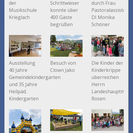
durch Frau
der
Schrittwieser
Pastoralassistenti
Musikschule
konnte über
DI Monika
Krieglach
400 Gäste
Schöner
begrüßen
Ausstellung
Die Kinder der
Besuch von
40 Jahre
Kinderkrippe
Clown Jako
Gemeindekindergarten
überreichen
und 35 Jahre
Herrn
Heilpäd.
Landeshauptman
Kindergarten
Rosen