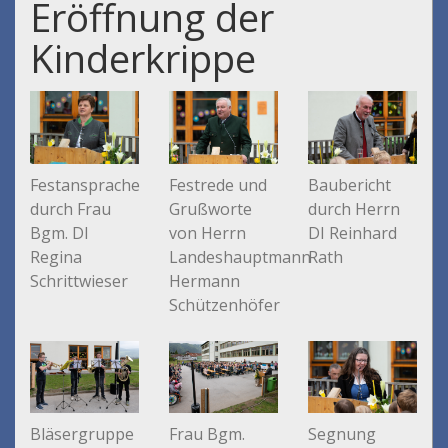
Eröffnung der
Kinderkrippe
Festrede und
Festansprache
Baubericht
Grußworte
durch Frau
durch Herrn
von Herrn
Bgm. DI
DI Reinhard
Landeshauptmann
Regina
Rath
Hermann
Schrittwieser
Schützenhöfer
Segnung
Bläsergruppe
Frau Bgm.