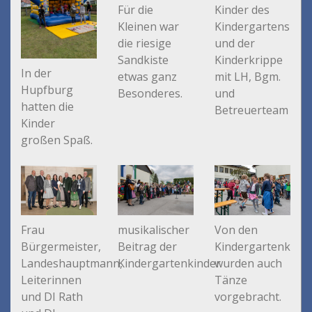
Für die
Kinder des
Kleinen war
Kindergartens
die riesige
und der
Sandkiste
Kinderkrippe
In der
etwas ganz
mit LH, Bgm.
Hupfburg
Besonderes.
und
hatten die
Betreuerteam
Kinder
großen Spaß.
Von den
Frau
musikalischer
Kindergartenkind
Bürgermeister,
Beitrag der
wurden auch
Landeshauptmann,
Kindergartenkinder
Tänze
Leiterinnen
vorgebracht.
und DI Rath