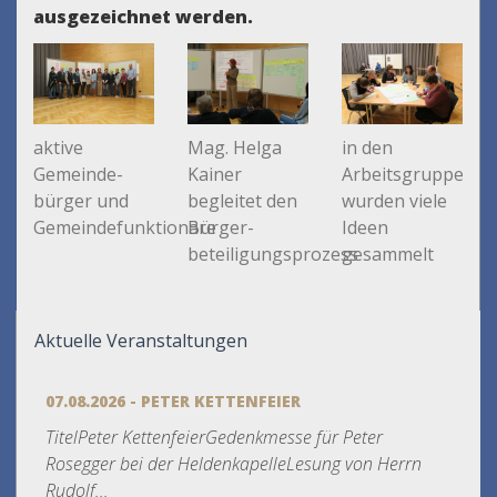
ausgezeichnet werden.
aktive
Mag. Helga
in den
Gemeinde-
Kainer
Arbeitsgruppen
bürger und
begleitet den
wurden viele
Gemeindefunktionäre
Bürger-
Ideen
beteiligungsprozess
gesammelt
Aktuelle Veranstaltungen
07.08.2026 - PETER KETTENFEIER
TitelPeter KettenfeierGedenkmesse für Peter
Rosegger bei der HeldenkapelleLesung von Herrn
Rudolf...