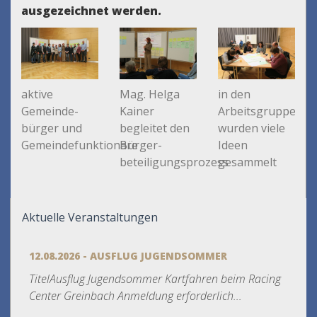
ausgezeichnet werden.
aktive
Mag. Helga
in den
Gemeinde-
Kainer
Arbeitsgruppen
bürger und
begleitet den
wurden viele
Gemeindefunktionäre
Bürger-
Ideen
beteiligungsprozess
gesammelt
Aktuelle Veranstaltungen
12.08.2026 - AUSFLUG JUGENDSOMMER
TitelAusflug Jugendsommer Kartfahren beim Racing
Center Greinbach Anmeldung erforderlich...