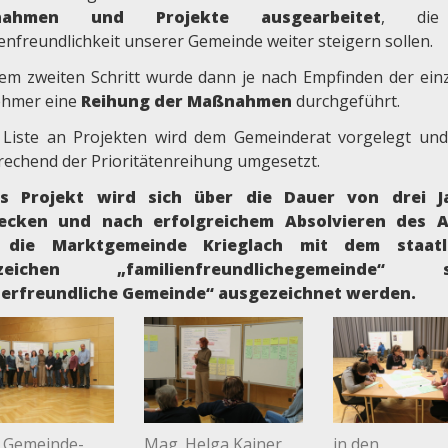
nahmen und Projekte ausgearbeitet
, die
enfreundlichkeit unserer Gemeinde weiter steigern sollen.
nem zweiten Schritt wurde dann je nach Empfinden der ein
ehmer eine
Reihung der Maßnahmen
durchgeführt.
 Liste an Projekten wird dem Gemeinderat vorgelegt un
rechend der Prioritätenreihung umgesetzt.
es Projekt wird sich über die Dauer von drei J
recken und nach erfolgreichem Absolvieren des A
 die Marktgemeinde Krieglach mit dem staatl
zeichen „familienfreundlichegemeinde“ s
derfreundliche Gemeinde“ ausgezeichnet werden.
e Gemeinde-
Mag. Helga Kainer
in den