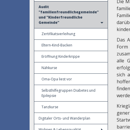
Die M
Audit
famil
"familienfreundlichegemeinde"
Famil
und "Kinderfreundliche
darüb
Gemeinde"
kinde
Zertifikatsverleihung
Das A
Eltern-Kind-Backen
Form 
zusam
Eröffnung Kinderkrippe
alle 
erfol
Nähkurse
sich 
Oma-Opa liest vor
hoffe
finde
Selbsthilfegruppen Diabetes und
werde
Epilepsie
Krieg
Tanzkurse
gener
Digitaler Orts- und Wanderplan
Star
barri
Wohnen & Lebensqualität