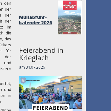
in den
en der
au der
Müllabfuhr-
it der
kalender 2026
tz im
ch die
e, das
eiters
Feierabend in
m für
Krieglach
d der
e und
am 31.07.2026
istern
ertet,
en und
ten in
.
dliche