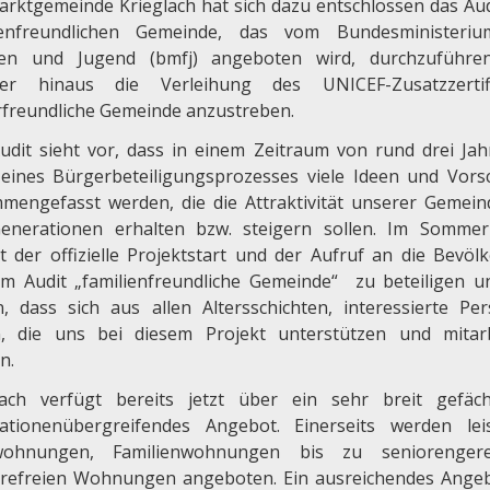
arktgemeinde Krieglach hat sich dazu entschlossen das Aud
ienfreundlichen Gemeinde, das vom Bundesministeri
ien und Jugend (bmfj) angeboten wird, durchzuführ
er hinaus die Verleihung des UNICEF-Zusatzzertifi
rfreundliche Gemeinde anzustreben.
udit sieht vor, dass in einem Zeitraum von rund drei Jah
eines Bürgerbeteiligungsprozesses viele Ideen und Vors
mengefasst werden, die die Attraktivität unserer Gemein
Generationen erhalten bzw. steigern sollen. Im Somme
gt der offizielle Projektstart und der Aufruf an die Bevöl
am Audit „familienfreundliche Gemeinde“ zu beteiligen u
n, dass sich aus allen Altersschichten, interessierte Pe
n, die uns bei diesem Projekt unterstützen und mitar
n.
lach verfügt bereits jetzt über ein sehr breit gefäch
ationenübergreifendes Angebot. Einerseits werden lei
twohnungen, Familienwohnungen bis zu seniorengere
erefreien Wohnungen angeboten. Ein ausreichendes Ange