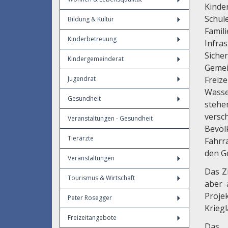
Kinde
Schul
Bildung & Kultur
Famil
Kinderbetreuung
Infra
Siche
Kindergemeinderat
Gemei
Jugendrat
Freize
Wasse
Gesundheit
steh
vers
Veranstaltungen - Gesundheit
Bevö
Tierärzte
Fahrr
den G
Veranstaltungen
Das Z
Tourismus & Wirtschaft
aber 
Proje
Peter Rosegger
Krieg
Freizeitangebote
Das A