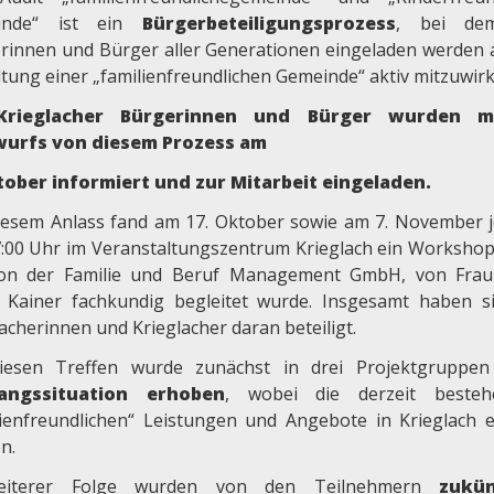
inde“ ist ein
Bürgerbeteiligungsprozess
, bei de
rinnen und Bürger aller Generationen eingeladen werden 
ltung einer „familienfreundlichen Gemeinde“ aktiv mitzuwirk
Krieglacher Bürgerinnen und Bürger wurden mi
wurfs von diesem Prozess am
tober informiert und zur Mitarbeit eingeladen.
iesem Anlass fand am 17. Oktober sowie am 7. November j
:00 Uhr im Veranstaltungszentrum Krieglach ein Workshop 
on der Familie und Beruf Management GmbH, von Fra
 Kainer fachkundig begleitet wurde. Insgesamt haben s
acherinnen und Krieglacher daran beteiligt.
iesen Treffen wurde zunächst in drei Projektgrup
angssituation erhoben
, wobei die derzeit besteh
lienfreundlichen“ Leistungen und Angebote in Krieglach e
n.
eiterer Folge wurden von den Teilnehmern
zukün