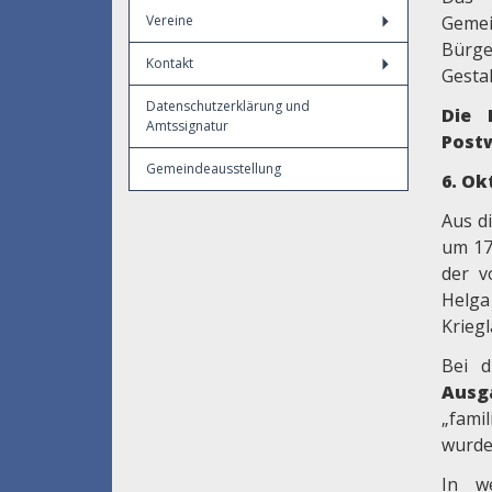
Vereine
Geme
Bürge
Kontakt
Gesta
Datenschutzerklärung und
Die 
Amtssignatur
Post
Gemeindeausstellung
6. Ok
Aus d
um 17
der v
Helga
Kriegl
Bei d
Ausg
„fami
wurde
In w