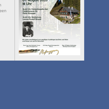
n
deen
Umfall´n tut
am 14.08.2026