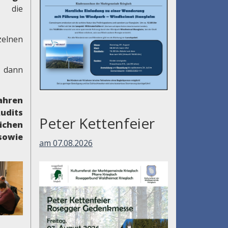
 die
zelnen
d dann
ahren
udits
Peter Kettenfeier
ichen
owie
am 07.08.2026