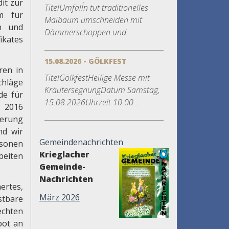
it zur
TitelUmfall´n tut traditionelles
um für
Maibaum umschneiden mit
en und
Dämmerschoppen und...
kates
15.08.2026 - GÖLKFEST
ren in
TitelGölkfestHeilige Messe mit
chläge
KräutersegnungDatum Samstag,
de für
15.08.2026Uhrzeit 10.00...
r 2016
kerung
nd wir
Gemeindenachrichten
rsonen
Krieglacher
beiten
Gemeinde-
Nachrichten
ertes,
März 2026
stbare
chten
bot an