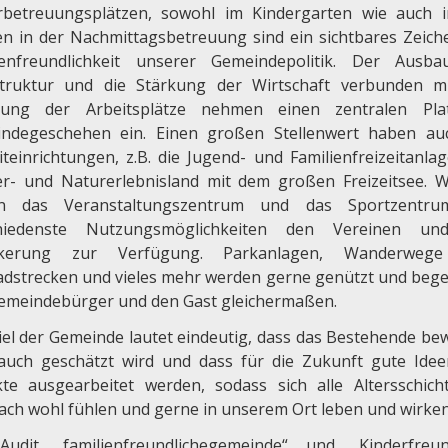
rbetreuungsplätzen, sowohl im Kindergarten wie auch 
en in der Nachmittagsbetreuung sind ein sichtbares Zeich
ienfreundlichkeit unserer Gemeindepolitik. Der Ausb
struktur und die Stärkung der Wirtschaft verbunden m
rung der Arbeitsplätze nehmen einen zentralen Pla
ndegeschehen ein. Einen großen Stellenwert haben au
iteinrichtungen, z.B. die Jugend- und Familienfreizeitanlag
r- und Naturerlebnisland mit dem großen Freizeitsee. W
en das Veranstaltungszentrum und das Sportzentru
chiedenste Nutzungsmöglichkeiten den Vereinen un
lkerung zur Verfügung. Parkanlagen, Wanderweg
adstrecken und vieles mehr werden gerne genützt und bege
emeindebürger und den Gast gleichermaßen.
iel der Gemeinde lautet eindeutig, dass das Bestehende bew
auch geschätzt wird und dass für die Zukunft gute Ide
kte ausgearbeitet werden, sodass sich alle Altersschich
lach wohl fühlen und gerne in unserem Ort leben und wirken
udit „familienfreundlichegemeinde“ und „Kinderfreun