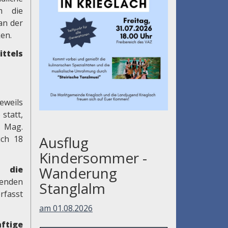
m die
an der
en.
ttels
eweils
statt,
u Mag.
Ausflug
ich 18
Kindersommer -
Wanderung
pen
die
enden
Stanglalm
rfasst
am 01.08.2026
ftige