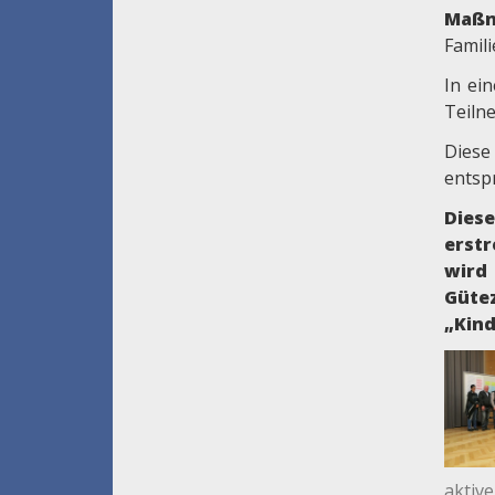
Maß
Famili
In ei
Teiln
Diese
entsp
Dies
erst
wird
Güte
„Kin
aktiv