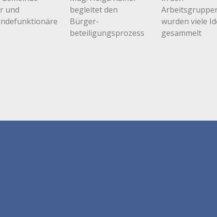
r und
begleitet den
Arbeitsgruppe
ndefunktionäre
Bürger-
wurden viele I
beteiligungsprozess
gesammelt