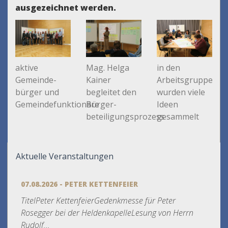
ausgezeichnet werden.
aktive
Mag. Helga
in den
Gemeinde-
Kainer
Arbeitsgruppen
bürger und
begleitet den
wurden viele
Gemeindefunktionäre
Bürger-
Ideen
beteiligungsprozess
gesammelt
Aktuelle Veranstaltungen
07.08.2026 - PETER KETTENFEIER
TitelPeter KettenfeierGedenkmesse für Peter
Rosegger bei der HeldenkapelleLesung von Herrn
Rudolf...