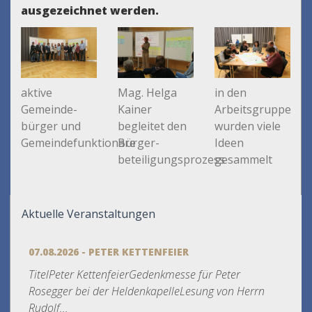
ausgezeichnet werden.
aktive
Mag. Helga
in den
Gemeinde-
Kainer
Arbeitsgruppen
bürger und
begleitet den
wurden viele
Gemeindefunktionäre
Bürger-
Ideen
beteiligungsprozess
gesammelt
Aktuelle Veranstaltungen
07.08.2026 - PETER KETTENFEIER
TitelPeter KettenfeierGedenkmesse für Peter
Rosegger bei der HeldenkapelleLesung von Herrn
Rudolf...