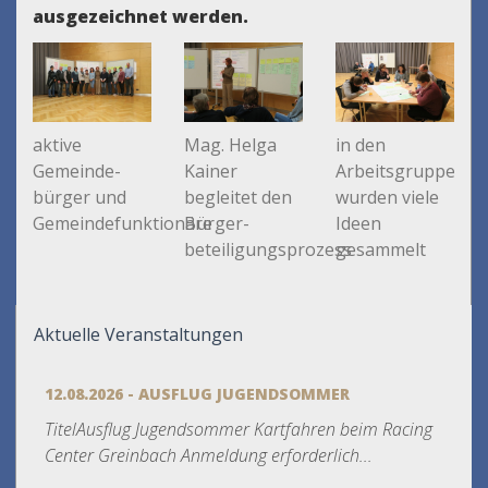
ausgezeichnet werden.
aktive
Mag. Helga
in den
Gemeinde-
Kainer
Arbeitsgruppen
bürger und
begleitet den
wurden viele
Gemeindefunktionäre
Bürger-
Ideen
beteiligungsprozess
gesammelt
Aktuelle Veranstaltungen
12.08.2026 - AUSFLUG JUGENDSOMMER
TitelAusflug Jugendsommer Kartfahren beim Racing
Center Greinbach Anmeldung erforderlich...