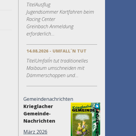
TitelAusflug
Jugendsommer Kartfahren beim
Racing Center
Greinbach Anmeldung
erforderlich...
14.08.2026 - UMFALL´N TUT
TitelUmfall´n tut traditionelles
Maibaum umschneiden mit
Dämmerschoppen und...
Gemeindenachrichten
Krieglacher
Gemeinde-
Nachrichten
März 2026