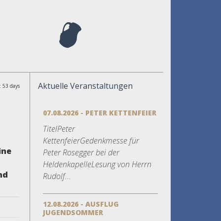
Aktuelle Veranstaltungen
: 53 days
07.08.2026 - PETER KETTENFEIER
TitelPeter
KettenfeierGedenkmesse für
ine
Peter Rosegger bei der
HeldenkapelleLesung von Herrn
nd
Rudolf...
12.08.2026 - AUSFLUG
JUGENDSOMMER