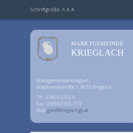
Schriftgröße:
A
A
A
MARKTGEMEINDE
KRIEGLACH
Marktgemeinde Krieglach
Waldheimatstraße 1, 8670 Krieglach
Tel.: 03855/2355-0
Fax: 03855/2355-113
Mail:
gde@krieglach.gv.at