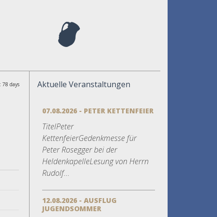
Aktuelle Veranstaltungen
: 78 days
07.08.2026 - PETER KETTENFEIER
TitelPeter
KettenfeierGedenkmesse für
Peter Rosegger bei der
HeldenkapelleLesung von Herrn
Rudolf...
12.08.2026 - AUSFLUG
JUGENDSOMMER