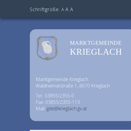
Schriftgröße:
A
A
A
MARKTGEMEINDE
KRIEGLACH
Marktgemeinde Krieglach
Waldheimatstraße 1, 8670 Krieglach
Tel.: 03855/2355-0
Fax: 03855/2355-113
Mail:
gde@krieglach.gv.at