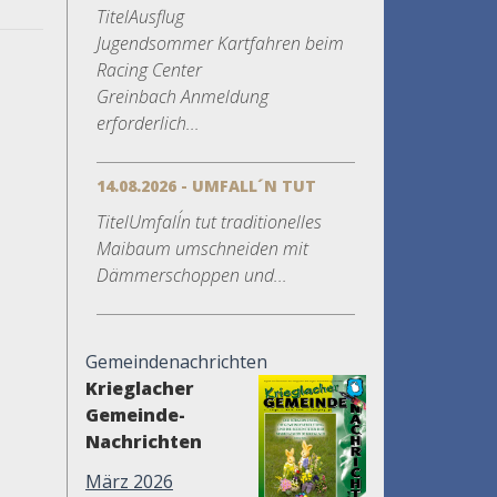
TitelAusflug
Jugendsommer Kartfahren beim
Racing Center
Greinbach Anmeldung
erforderlich...
14.08.2026 - UMFALL´N TUT
TitelUmfall´n tut traditionelles
Maibaum umschneiden mit
Dämmerschoppen und...
Gemeindenachrichten
Krieglacher
Gemeinde-
Nachrichten
März 2026