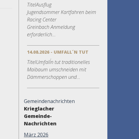
TitelAusflug
Jugendsommer Kartfahren beim
Racing Center
Greinbach Anmeldung
erforderlich...
14.08.2026 - UMFALL´N TUT
TitelUmfall´n tut traditionelles
Maibaum umschneiden mit
Dämmerschoppen und...
Gemeindenachrichten
Krieglacher
Gemeinde-
Nachrichten
März 2026