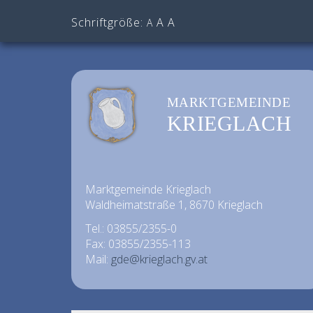
Schriftgröße:
A
A
A
MARKTGEMEINDE
KRIEGLACH
Marktgemeinde Krieglach
Waldheimatstraße 1, 8670 Krieglach
Tel.: 03855/2355-0
Fax: 03855/2355-113
Mail:
gde@krieglach.gv.at