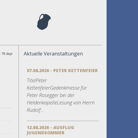
Aktuelle Veranstaltungen
: 78 days
07.08.2026 - PETER KETTENFEIER
TitelPeter
KettenfeierGedenkmesse für
Peter Rosegger bei der
HeldenkapelleLesung von Herrn
Rudolf...
12.08.2026 - AUSFLUG
JUGENDSOMMER