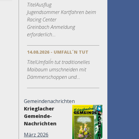
TitelAusflug
Jugendsommer Kartfahren beim
Racing Center
Greinbach Anmeldung
erforderlich...
14.08.2026 - UMFALL´N TUT
TitelUmfall´n tut traditionelles
Maibaum umschneiden mit
Dämmerschoppen und...
Gemeindenachrichten
Krieglacher
Gemeinde-
Nachrichten
März 2026