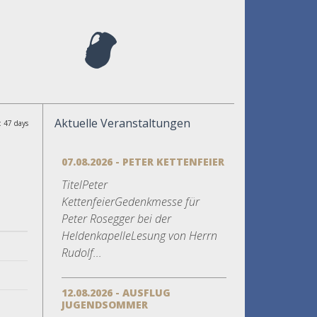
Aktuelle Veranstaltungen
: 47 days
07.08.2026 - PETER KETTENFEIER
TitelPeter
KettenfeierGedenkmesse für
Peter Rosegger bei der
HeldenkapelleLesung von Herrn
Rudolf...
12.08.2026 - AUSFLUG
JUGENDSOMMER