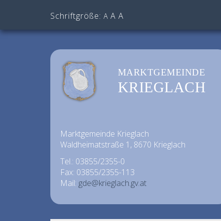
Schriftgröße:
A
A
A
MARKTGEMEINDE
KRIEGLACH
Marktgemeinde Krieglach
Waldheimatstraße 1, 8670 Krieglach
Tel.: 03855/2355-0
Fax: 03855/2355-113
Mail:
gde@krieglach.gv.at