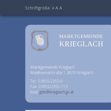
Schriftgröße:
A
A
A
MARKTGEMEINDE
KRIEGLACH
Marktgemeinde Krieglach
Waldheimatstraße 1, 8670 Krieglach
Tel.: 03855/2355-0
Fax: 03855/2355-113
Mail:
gde@krieglach.gv.at