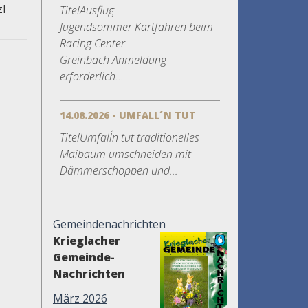
zl
TitelAusflug
Jugendsommer Kartfahren beim
Racing Center
Greinbach Anmeldung
erforderlich...
14.08.2026 - UMFALL´N TUT
TitelUmfall´n tut traditionelles
Maibaum umschneiden mit
Dämmerschoppen und...
Gemeindenachrichten
Krieglacher
Gemeinde-
Nachrichten
März 2026