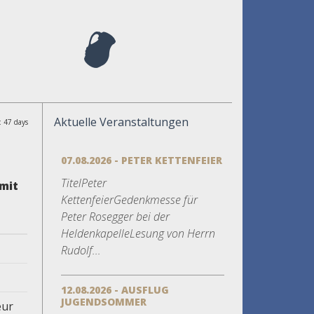
Aktuelle Veranstaltungen
: 47 days
07.08.2026 - PETER KETTENFEIER
TitelPeter
 mit
KettenfeierGedenkmesse für
Peter Rosegger bei der
HeldenkapelleLesung von Herrn
Rudolf...
12.08.2026 - AUSFLUG
JUGENDSOMMER
eur