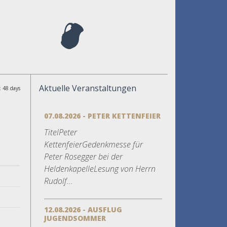
Aktuelle Veranstaltungen
: 48 days
07.08.2026 - PETER KETTENFEIER
TitelPeter
KettenfeierGedenkmesse für
Peter Rosegger bei der
HeldenkapelleLesung von Herrn
Rudolf...
12.08.2026 - AUSFLUG
JUGENDSOMMER