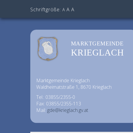
Schriftgröße:
A
A
A
MARKTGEMEINDE
KRIEGLACH
Marktgemeinde Krieglach
Waldheimatstraße 1, 8670 Krieglach
Tel.: 03855/2355-0
Fax: 03855/2355-113
Mail:
gde@krieglach.gv.at