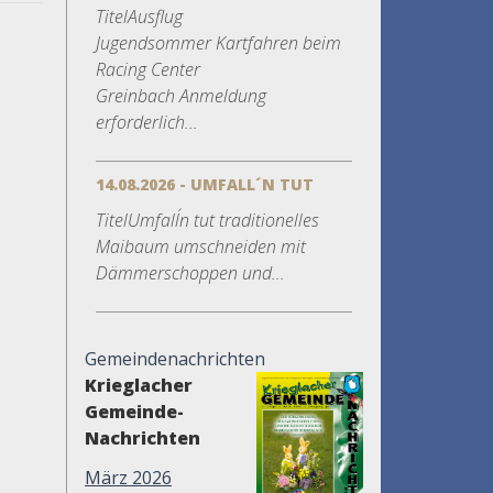
TitelAusflug
Jugendsommer Kartfahren beim
Racing Center
Greinbach Anmeldung
erforderlich...
14.08.2026 - UMFALL´N TUT
TitelUmfall´n tut traditionelles
Maibaum umschneiden mit
Dämmerschoppen und...
Gemeindenachrichten
Krieglacher
Gemeinde-
Nachrichten
März 2026