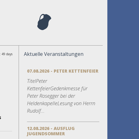
Aktuelle Veranstaltungen
: 49 days
07.08.2026 - PETER KETTENFEIER
TitelPeter
KettenfeierGedenkmesse für
Peter Rosegger bei der
HeldenkapelleLesung von Herrn
Rudolf...
s
12.08.2026 - AUSFLUG
JUGENDSOMMER