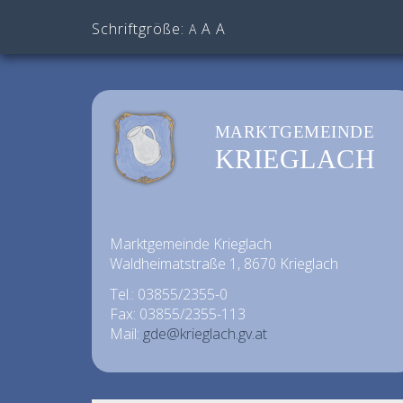
Schriftgröße:
A
A
A
MARKTGEMEINDE
KRIEGLACH
Marktgemeinde Krieglach
Waldheimatstraße 1, 8670 Krieglach
Tel.: 03855/2355-0
Fax: 03855/2355-113
Mail:
gde@krieglach.gv.at