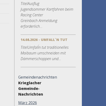
TitelAusflug
Jugendsommer Kartfahren beim
Racing Center
Greinbach Anmeldung
erforderlich...
14.08.2026 - UMFALL´N TUT
TitelUmfall´n tut traditionelles
Maibaum umschneiden mit
Dämmerschoppen und...
Gemeindenachrichten
Krieglacher
Gemeinde-
Nachrichten
März 2026