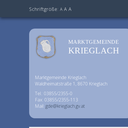
Schriftgröße:
A
A
A
MARKTGEMEINDE
KRIEGLACH
Marktgemeinde Krieglach
Waldheimatstraße 1, 8670 Krieglach
Tel.: 03855/2355-0
Fax: 03855/2355-113
Mail:
gde@krieglach.gv.at