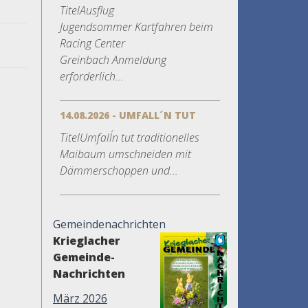
TitelAusflug
Jugendsommer Kartfahren beim
Racing Center
Greinbach Anmeldung
erforderlich...
14.08.2026 - UMFALL´N TUT
TitelUmfall´n tut traditionelles
Maibaum umschneiden mit
Dämmerschoppen und...
Gemeindenachrichten
Krieglacher
Gemeinde-
Nachrichten
März 2026