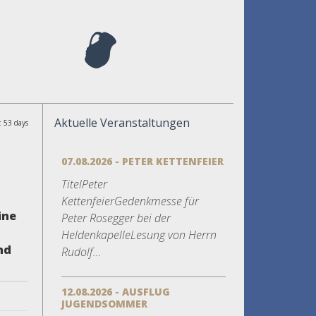
Aktuelle Veranstaltungen
: 53 days
07.08.2026 - PETER KETTENFEIER
TitelPeter
KettenfeierGedenkmesse für
ine
Peter Rosegger bei der
HeldenkapelleLesung von Herrn
nd
Rudolf...
12.08.2026 - AUSFLUG
JUGENDSOMMER