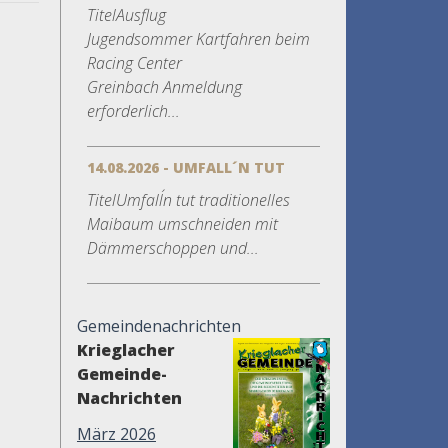
TitelAusflug
Jugendsommer Kartfahren beim
Racing Center
Greinbach Anmeldung
erforderlich...
14.08.2026 - UMFALL´N TUT
TitelUmfall´n tut traditionelles
Maibaum umschneiden mit
Dämmerschoppen und...
Gemeindenachrichten
Krieglacher
Gemeinde-
Nachrichten
März 2026