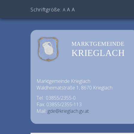
Schriftgröße:
A
A
A
MARKTGEMEINDE
KRIEGLACH
Marktgemeinde Krieglach
Waldheimatstraße 1, 8670 Krieglach
Tel.: 03855/2355-0
Fax: 03855/2355-113
Mail:
gde@krieglach.gv.at