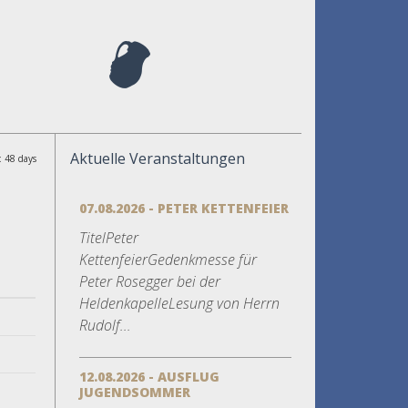
Aktuelle Veranstaltungen
: 48 days
07.08.2026 - PETER KETTENFEIER
TitelPeter
KettenfeierGedenkmesse für
Peter Rosegger bei der
HeldenkapelleLesung von Herrn
Rudolf...
12.08.2026 - AUSFLUG
JUGENDSOMMER