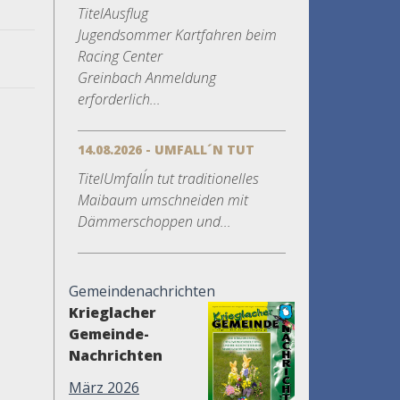
TitelAusflug
Jugendsommer Kartfahren beim
Racing Center
Greinbach Anmeldung
erforderlich...
14.08.2026 - UMFALL´N TUT
TitelUmfall´n tut traditionelles
Maibaum umschneiden mit
Dämmerschoppen und...
Gemeindenachrichten
Krieglacher
Gemeinde-
Nachrichten
März 2026