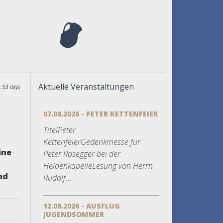
Aktuelle Veranstaltungen
: 53 days
07.08.2026 - PETER KETTENFEIER
TitelPeter
KettenfeierGedenkmesse für
ine
Peter Rosegger bei der
HeldenkapelleLesung von Herrn
nd
Rudolf...
12.08.2026 - AUSFLUG
JUGENDSOMMER