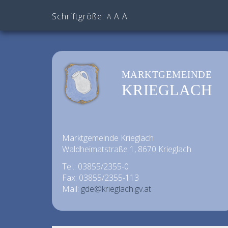
Schriftgröße:
A
A
A
MARKTGEMEINDE
KRIEGLACH
Marktgemeinde Krieglach
Waldheimatstraße 1, 8670 Krieglach
Tel.: 03855/2355-0
Fax: 03855/2355-113
Mail:
gde@krieglach.gv.at