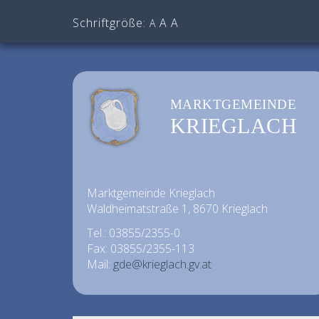
Schriftgröße:
A
A
A
MARKTGEMEINDE
KRIEGLACH
Marktgemeinde Krieglach
Waldheimatstraße 1, 8670 Krieglach
Tel.: 03855/2355-0
Fax: 03855/2355-113
Mail:
gde@krieglach.gv.at