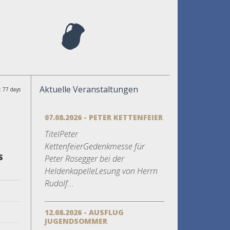
Aktuelle Veranstaltungen
: 77 days
07.08.2026 - PETER KETTENFEIER
TitelPeter
KettenfeierGedenkmesse für
S
Peter Rosegger bei der
HeldenkapelleLesung von Herrn
Rudolf...
12.08.2026 - AUSFLUG
JUGENDSOMMER