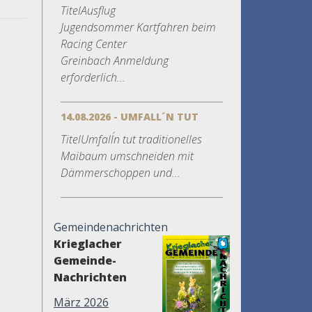
TitelAusflug
Jugendsommer Kartfahren beim
Racing Center
Greinbach Anmeldung
erforderlich...
14.08.2026 - UMFALL´N TUT
TitelUmfall´n tut traditionelles
Maibaum umschneiden mit
Dämmerschoppen und...
Gemeindenachrichten
Krieglacher
Gemeinde-
Nachrichten
März 2026