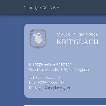
Schriftgröße:
A
A
A
MARKTGEMEINDE
KRIEGLACH
Marktgemeinde Krieglach
Waldheimatstraße 1, 8670 Krieglach
Tel.: 03855/2355-0
Fax: 03855/2355-113
Mail:
gde@krieglach.gv.at