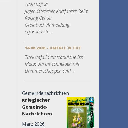
TitelAusflug
Jugendsommer Kartfahren beim
Racing Center
Greinbach Anmeldung
erforderlich...
14.08.2026 - UMFALL´N TUT
TitelUmfall´n tut traditionelles
Maibaum umschneiden mit
Dämmerschoppen und...
Gemeindenachrichten
Krieglacher
Gemeinde-
Nachrichten
März 2026