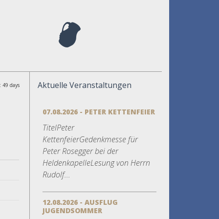
Aktuelle Veranstaltungen
: 49 days
07.08.2026 - PETER KETTENFEIER
TitelPeter
KettenfeierGedenkmesse für
Peter Rosegger bei der
HeldenkapelleLesung von Herrn
Rudolf...
12.08.2026 - AUSFLUG
JUGENDSOMMER