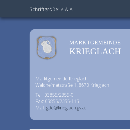
Schriftgröße:
A
A
A
MARKTGEMEINDE
KRIEGLACH
Marktgemeinde Krieglach
Waldheimatstraße 1, 8670 Krieglach
Tel.: 03855/2355-0
Fax: 03855/2355-113
Mail:
gde@krieglach.gv.at