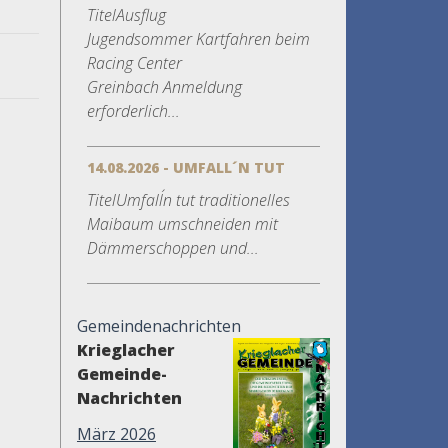
TitelAusflug
Jugendsommer Kartfahren beim
Racing Center
Greinbach Anmeldung
erforderlich...
14.08.2026 - UMFALL´N TUT
TitelUmfall´n tut traditionelles
Maibaum umschneiden mit
Dämmerschoppen und...
Gemeindenachrichten
Krieglacher
Gemeinde-
Nachrichten
März 2026