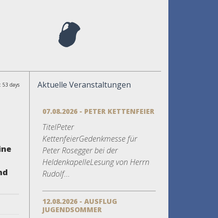
Aktuelle Veranstaltungen
: 53 days
07.08.2026 - PETER KETTENFEIER
TitelPeter
KettenfeierGedenkmesse für
ine
Peter Rosegger bei der
HeldenkapelleLesung von Herrn
nd
Rudolf...
12.08.2026 - AUSFLUG
JUGENDSOMMER