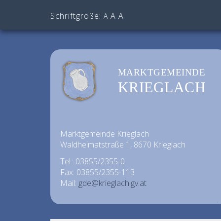
Schriftgröße:
A
A
A
MARKTGEMEINDE
KRIEGLACH
Marktgemeinde Krieglach
Waldheimatstraße 1, 8670 Krieglach
Tel.: 03855/2355-0
Fax: 03855/2355-113
Mail:
gde@krieglach.gv.at