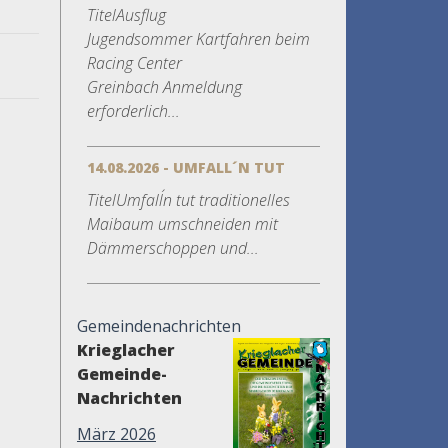
TitelAusflug
Jugendsommer Kartfahren beim
Racing Center
Greinbach Anmeldung
erforderlich...
14.08.2026 - UMFALL´N TUT
TitelUmfall´n tut traditionelles
Maibaum umschneiden mit
Dämmerschoppen und...
Gemeindenachrichten
Krieglacher
Gemeinde-
Nachrichten
März 2026