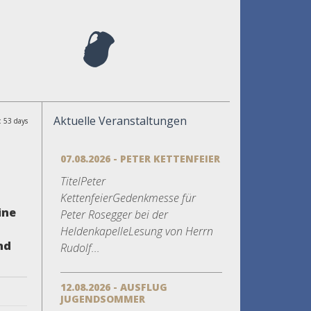
Aktuelle Veranstaltungen
: 53 days
07.08.2026 - PETER KETTENFEIER
TitelPeter
KettenfeierGedenkmesse für
ine
Peter Rosegger bei der
HeldenkapelleLesung von Herrn
nd
Rudolf...
12.08.2026 - AUSFLUG
JUGENDSOMMER