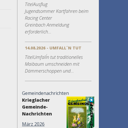
TitelAusflug
Jugendsommer Kartfahren beim
Racing Center
Greinbach Anmeldung
erforderlich...
14.08.2026 - UMFALL´N TUT
TitelUmfall´n tut traditionelles
Maibaum umschneiden mit
Dämmerschoppen und...
Gemeindenachrichten
Krieglacher
Gemeinde-
Nachrichten
März 2026