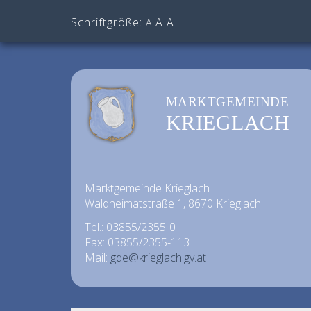
Schriftgröße:
A
A
A
MARKTGEMEINDE
KRIEGLACH
Marktgemeinde Krieglach
Waldheimatstraße 1, 8670 Krieglach
Tel.: 03855/2355-0
Fax: 03855/2355-113
Mail:
gde@krieglach.gv.at