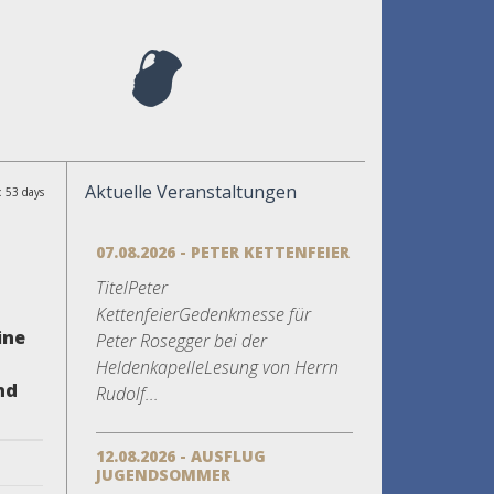
Aktuelle Veranstaltungen
: 53 days
07.08.2026 - PETER KETTENFEIER
TitelPeter
KettenfeierGedenkmesse für
ine
Peter Rosegger bei der
HeldenkapelleLesung von Herrn
nd
Rudolf...
12.08.2026 - AUSFLUG
JUGENDSOMMER