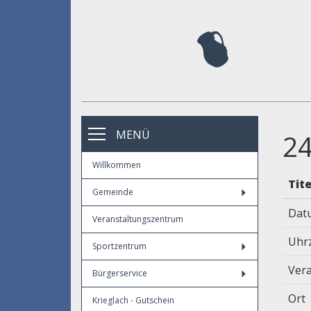
MENÜ
24
Willkommen
Tit
Gemeinde
Dat
Veranstaltungszentrum
Uhrz
Sportzentrum
Vera
Bürgerservice
Ort
Krieglach - Gutschein