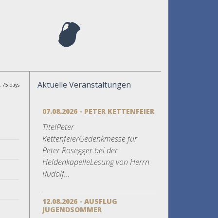
Aktuelle Veranstaltungen
: 75 days
07.08.2026 - PETER KETTENFEIER
TitelPeter
KettenfeierGedenkmesse für
Peter Rosegger bei der
HeldenkapelleLesung von Herrn
Rudolf...
12.08.2026 - AUSFLUG
JUGENDSOMMER