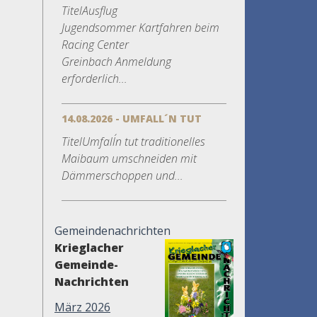
TitelAusflug
Jugendsommer Kartfahren beim
Racing Center
Greinbach Anmeldung
erforderlich...
14.08.2026 - UMFALL´N TUT
TitelUmfall´n tut traditionelles
Maibaum umschneiden mit
Dämmerschoppen und...
Gemeindenachrichten
Krieglacher
Gemeinde-
Nachrichten
März 2026