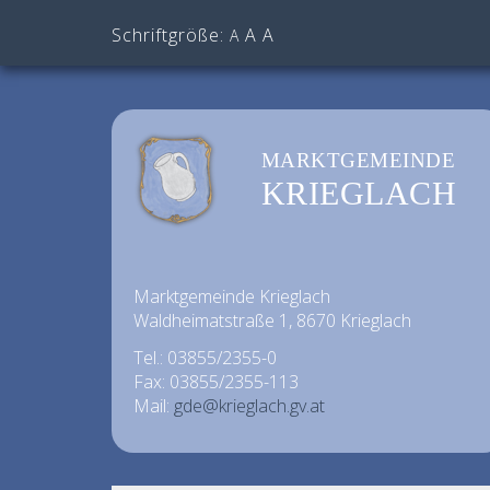
Schriftgröße:
A
A
A
MARKTGEMEINDE
KRIEGLACH
Marktgemeinde Krieglach
Waldheimatstraße 1, 8670 Krieglach
Tel.: 03855/2355-0
Fax: 03855/2355-113
Mail:
gde@krieglach.gv.at