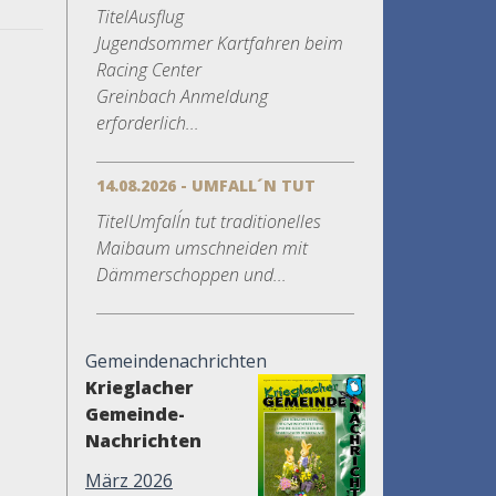
TitelAusflug
Jugendsommer Kartfahren beim
Racing Center
Greinbach Anmeldung
erforderlich...
14.08.2026 - UMFALL´N TUT
TitelUmfall´n tut traditionelles
Maibaum umschneiden mit
Dämmerschoppen und...
Gemeindenachrichten
Krieglacher
Gemeinde-
Nachrichten
März 2026