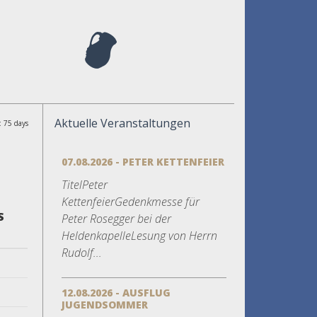
Aktuelle Veranstaltungen
: 75 days
07.08.2026 - PETER KETTENFEIER
TitelPeter
KettenfeierGedenkmesse für
S
Peter Rosegger bei der
HeldenkapelleLesung von Herrn
Rudolf...
12.08.2026 - AUSFLUG
JUGENDSOMMER