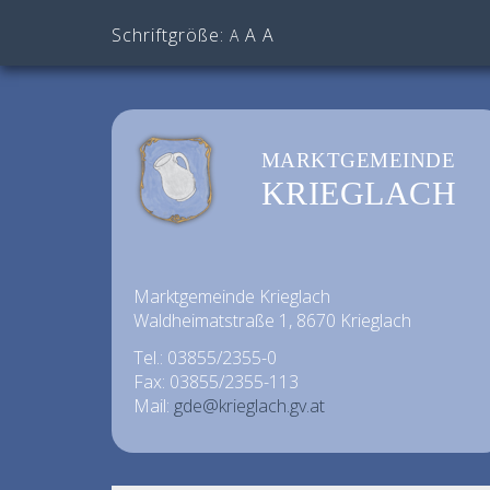
Schriftgröße:
A
A
A
MARKTGEMEINDE
KRIEGLACH
Marktgemeinde Krieglach
Waldheimatstraße 1, 8670 Krieglach
Tel.: 03855/2355-0
Fax: 03855/2355-113
Mail:
gde@krieglach.gv.at